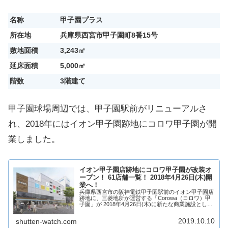
名称
甲子園プラス
所在地
兵庫県西宮市甲子園町8番15号
敷地面積
3,243㎡
延床面積
5,000㎡
階数
3階建て
甲子園球場周辺では、甲子園駅前がリニューアルさ
れ、2018年にはイオン甲子園跡地にコロワ甲子園が開
業しました。
イオン甲子園店跡地にコロワ甲子園が改装オ
ープン！ 61店舗一覧！ 2018年4月26日(木)開
業へ！
兵庫県西宮市の阪神電鉄甲子園駅前のイオン甲子園店
跡地に、三菱地所が運営する「Corowa（コロワ）甲
子園」が 2018年4月26日(木)に新たな商業施設として
改装オープン！「Corowa（コロワ）甲子園」は、イ
オンが再出店する他、全5フロア...
2019.10.10
shutten-watch.com