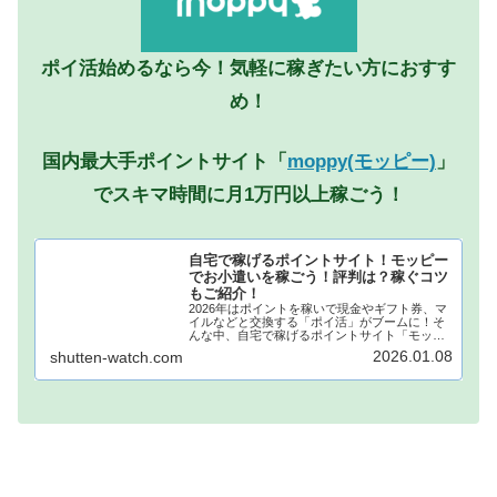
ポイ活始めるなら今！気軽に稼ぎたい方におすす
め！
国内最大手ポイントサイト「
moppy(モッピー)
」
でスキマ時間に月1万円以上稼ごう！
自宅で稼げるポイントサイト！モッピー
でお小遣いを稼ごう！評判は？稼ぐコツ
もご紹介！
2026年はポイントを稼いで現金やギフト券、マ
イルなどと交換する「ポイ活」がブームに！そ
んな中、自宅で稼げるポイントサイト「モッピ
ー」が注目されています！モッピーに登録し、
2026.01.08
shutten-watch.com
自宅でポイントを稼げば、あなたも月1万円稼ぐ
ことも夢ではありません。...