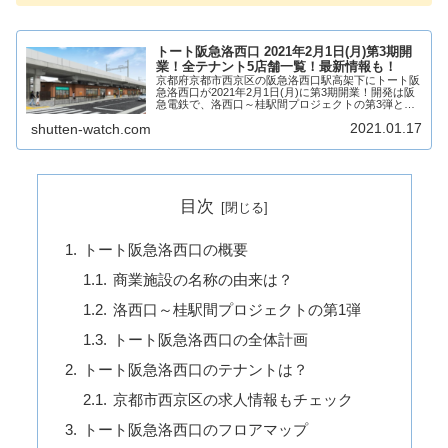
トート阪急洛西口 2021年2月1日(月)第3期開
業！全テナント5店舗一覧！最新情報も！
京都府京都市西京区の阪急洛西口駅高架下にトート阪
急洛西口が2021年2月1日(月)に第3期開業！開発は阪
急電鉄で、洛西口～桂駅間プロジェクトの第3弾とな
り、5店舗が出店！これにて、トート阪急洛西口が全
2021.01.17
shutten-watch.com
館開業（グランドオープン）！そんな、阪急...
目次
トート阪急洛西口の概要
商業施設の名称の由来は？
洛西口～桂駅間プロジェクトの第1弾
トート阪急洛西口の全体計画
トート阪急洛西口のテナントは？
京都市西京区の求人情報もチェック
トート阪急洛西口のフロアマップ