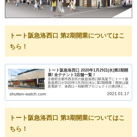
トート阪急洛西口 第2期開業についてはこ
ちら！
トート阪急洛西口 2020年1月29日(水)第2期開
業! 全テナント3店舗一覧！
京都府京都市西京区の阪急洛西口駅高架下にトート阪
急洛西口が2020年1月29日(水)に第2期開業！開発は阪
急電鉄で、洛西口～桂駅間プロジェクトの第2弾とな
り、3店舗が出店！そんな、阪急洛西口駅高架下のト
2021.01.17
shutten-watch.com
ート阪急洛西口についてテナントや場所に...
トート阪急洛西口 第3期開業についてはこ
ちら！