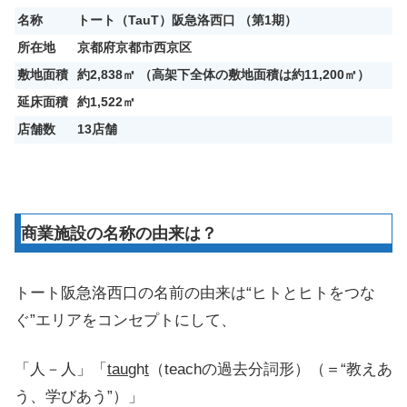
名称
トート（TauT）阪急洛西口 （第1期）
所在地
京都府京都市西京区
敷地面積
約2,838㎡ （高架下全体の敷地面積は約11,200㎡）
延床面積
約1,522㎡
店舗数
13店舗
商業施設の名称の由来は？
トート阪急洛西口の名前の由来は“ヒトとヒトをつな
ぐ”エリアをコンセプトにして、
「人－人」「
tau
gh
t
（teachの過去分詞形）（＝“教えあ
う、学びあう”）」