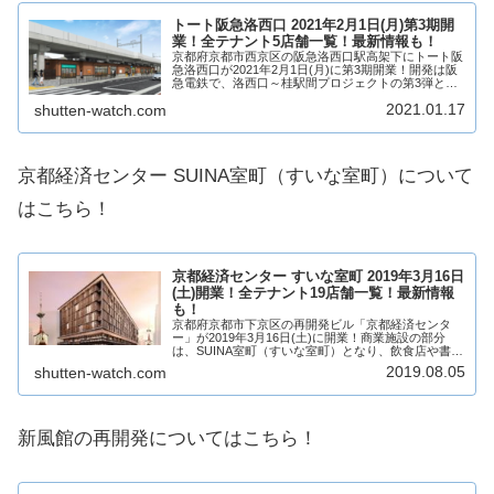
トート阪急洛西口 2021年2月1日(月)第3期開
業！全テナント5店舗一覧！最新情報も！
京都府京都市西京区の阪急洛西口駅高架下にトート阪
急洛西口が2021年2月1日(月)に第3期開業！開発は阪
急電鉄で、洛西口～桂駅間プロジェクトの第3弾とな
り、5店舗が出店！これにて、トート阪急洛西口が全
2021.01.17
shutten-watch.com
館開業（グランドオープン）！そんな、阪急...
京都経済センター SUINA室町（すいな室町）について
はこちら！
京都経済センター すいな室町 2019年3月16日
(土)開業！全テナント19店舗一覧！最新情報
も！
京都府京都市下京区の再開発ビル「京都経済センタ
ー」が2019年3月16日(土)に開業！商業施設の部分
は、SUINA室町（すいな室町）となり、飲食店や書
店、ポケモンセンターなど全19テナントが出店！京都
2019.08.05
shutten-watch.com
産業会館を建て替える「京都経済百年の計」...
新風館の再開発についてはこちら！