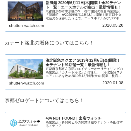
新風館 2020年6月11日(木)開業！全20テナン
ト一覧！エースホテルが進出！最新情報も！
京都府京都市中京区のNTT都市開発の複合商業施設
「新風館」が2020年6月11日(木)に開業！旧京都中央
電話局を保存したうえで、エースホテルがアジア初出
店！商業施設も開業し、アップリンクをはじめ、ファ
2020.05.28
shutten-watch.com
ッション、飲食店など20店舗が出店します...
カナート洛北の増床についてはこちら！
洛北阪急スクエア 2019年12月6日(金)開業！
全テナント91店舗一覧！最新情報も！
京都府京都市左京区のエイチツーオーリテイリングの
商業施設「カナート洛北」が増床し、「洛北阪急スク
エア」に名を改め2019年12月6日(金)に開業！核店舗
にイズミヤを出店する他、増床で新たに複数テナント
2020.01.08
shutten-watch.com
が出店し全91店舗の大型商業施設になりま...
京都ゼロゲートについてはこちら！
404 NOT FOUND | 出店ウォッチ
商業施設・再開発ビルの開業情報やテナントを配信す
るメディア