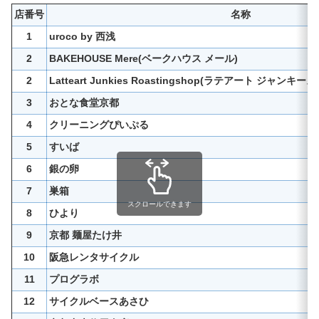
店番号
名称
1
uroco by 西浅
2
BAKEHOUSE Mere(ベークハウス メール)
2
Latteart Junkies Roastingshop(ラテアート ジャ
3
おとな食堂京都
4
クリーニングぴいぷる
5
すいば
6
銀の卵
7
巣箱
スクロールできます
8
ひより
9
京都 麺屋たけ井
10
阪急レンタサイクル
11
プログラボ
12
サイクルベースあさひ