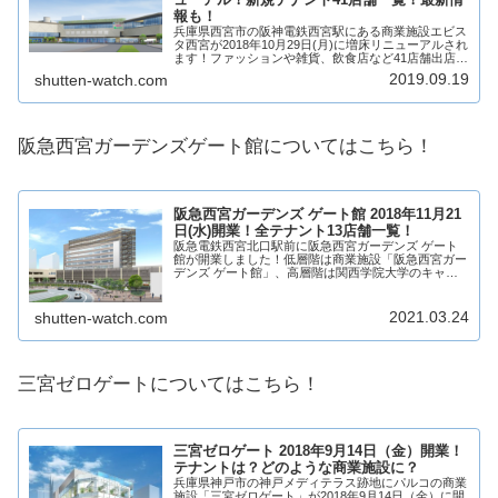
報も！
兵庫県西宮市の阪神電鉄西宮駅にある商業施設エビス
タ西宮が2018年10月29日(月)に増床リニューアルされ
ます！ファッションや雑貨、飲食店など41店舗出店
し、全体として71店舗となる予定です！また、現在の
2019.09.19
shutten-watch.com
面積から1.7倍も大きくなるみたいで...
阪急西宮ガーデンズゲート館についてはこちら！
阪急西宮ガーデンズ ゲート館 2018年11月21
日(水)開業！全テナント13店舗一覧！
阪急電鉄西宮北口駅前に阪急西宮ガーデンズ ゲート
館が開業しました！低層階は商業施設「阪急西宮ガー
デンズ ゲート館」、高層階は関西学院大学のキャン
パスが入居。飲食店やサービス店舗など13店舗が入
居！テナントは？開業日は？阪急西宮ガーデンズ ゲ...
2021.03.24
shutten-watch.com
三宮ゼロゲートについてはこちら！
三宮ゼロゲート 2018年9月14日（金）開業！
テナントは？どのような商業施設に？
兵庫県神戸市の神戸メディテラス跡地にパルコの商業
施設「三宮ゼロゲート」が2018年9月14日（金）に開