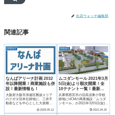
出店ウォッチ編集部
関連記事
関西地方
関西地方
なんばアリーナ計画 2032
ムコダンモール 2021年3月
年以降開業！商業施設も併
5日(金)より順次開業！全
設！最新情報も！
10テナント一覧！最新情
報も！
大阪府大阪市浪速区難波エリア
兵庫県西宮市の旧高須東小学校
のクボタ旧本社跡地に、三井不
跡地にUCMの商業施設「ムコダ
動産などを中心とした大規模複
ンモール」が2021年3月5日(金)よ
合施設「クボタ旧本社跡地活用
り順次開業！旧高須東小学校跡
2026.05.12
2021.04.25
計画 / (仮称)なんばアリーナ」が
地に商業施設が7棟建設され、ス