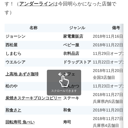
す！（
アンダーライン
は今回明らかになった店舗で
す）
名称
ジャンル
備考
ジョーシン
家電量販店
2018年11月16日
西松屋
ベビー服
2018年11月22日
しまむら
衣料品店
11月29日オープン
ウエルシア
ドラッグストア
11月22日オープン
2018年11月20日
上高地 あずさ珈琲
カフェ
全国3店舗目
松のや
とんかつ
11月23日オープン
スクロールできます
2018年11月27日
炭焼きステーキブロンコビリー
ステーキ
兵庫県内5店舗目
和食さと
和食
2018年11月20日
2018年11月27日
回転寿司 魚べい
寿司
兵庫県4店舗目