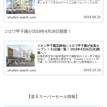
業します！三宮ゼロゲートには様々なジャンルの店舗
が5店舗が出店！そんな、三宮ゼロゲートについてテ
ナントや求人情報についてみていきましょう！...
2019.08.21
shutten-watch.com
コロワ甲子園が2018年4月26日開業！
イオン甲子園店跡地にコロワ甲子園が改装オ
ープン！ 61店舗一覧！ 2018年4月26日(木)開
業へ！
兵庫県西宮市の阪神電鉄甲子園駅前のイオン甲子園店
跡地に、三菱地所が運営する「Corowa（コロワ）甲
子園」が 2018年4月26日(木)に新たな商業施設として
改装オープン！「Corowa（コロワ）甲子園」は、イ
オンが再出店する他、全5フロア...
2019.10.10
shutten-watch.com
【楽天スーパーセール情報】