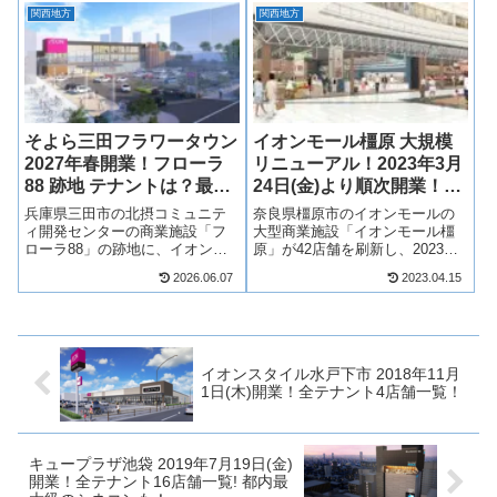
2032年以降に開業予定！収容人
ーパーやドラッグストアが11店
関西地方
関西地方
数約12,500人規模の大型多目的
舗出店予定！テナントは？アク
アリーナを核とし、ホテルや...
セスは？求人情報も含め、ム
コ...
そよら三田フラワータウン
イオンモール橿原 大規模
2027年春開業！フローラ
リニューアル！2023年3月
88 跡地 テナントは？最新
24日(金)より順次開業！刷
情報も！
新テナント42店舗一覧！
兵庫県三田市の北摂コミュニテ
奈良県橿原市のイオンモールの
ィ開発センターの商業施設「フ
大型商業施設「イオンモール橿
ローラ88」の跡地に、イオンリ
原」が42店舗を刷新し、2023年3
テールの新商業施設「そよら三
月24日(金)より順次開業！ファッ
2026.06.07
2023.04.15
田フラワータウン」が2027年春
ション、雑貨、飲食店、サービ
に開業します！「日々の暮らし
ス店など42店舗が開業し、リニ
に、やさしい時間を。」をコン
ューアルが完了します！そん
セプトに、食品スーパーマーケ
な、イオンモール橿原の大規模
ットを核と...
改...
イオンスタイル水戸下市 2018年11月
1日(木)開業！全テナント4店舗一覧！
キュープラザ池袋 2019年7月19日(金)
開業！全テナント16店舗一覧! 都内最