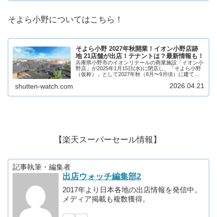
そよら小野についてはこちら！
そよら小野 2027年秋開業！イオン小野店跡
地 21店舗が出店！テナントは？最新情報も！
兵庫県小野市のイオンリテールの商業施設「イオン小
野店」が2025年1月15日(水)に閉店し、「そよら小野
（仮称）」として2027年秋（8月〜9月頃）に建て替
わる計画が進行しています！そよら小野は、平面駐車
2026.04.21
shutten-watch.com
場を囲むように配置される地上1～2階...
【楽天スーパーセール情報】
記事執筆・編集者
出店ウォッチ編集部2
2017年より日本各地の出店情報を発信中。
メディア掲載も複数獲得。