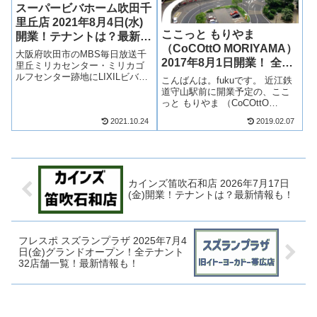
スーパービバホーム吹田千
里丘店 2021年8月4日(水)
ここっと もりやま
開業！テナントは？最新情
（CoCOttO MORIYAMA）
報も！
大阪府吹田市のMBS毎日放送千
2017年8月1日開業！ 全テ
里丘ミリカセンター・ミリカゴ
ナント一覧！
ルフセンター跡地にLIXILビバの
こんばんは。fukuです。 近江鉄
大型商業施設「スーパービバホ
道守山駅前に開業予定の、ここ
ーム吹田千里丘店」が2021年8月
っと もりやま （CoCOttO
4日(水)に開業！スーパービバホ
MORIYAMA）。 まだ、正式名称
ームは地域最大の品ぞろえを誇
2021.10.24
2019.02.07
は決まっていませんが、テナン
るホームセンターとして出店...
トが明らかになっているみたい
です。 正式名称が、ここっと も
りやま （CoCOt...
カインズ笛吹石和店 2026年7月17日
(金)開業！テナントは？最新情報も！
フレスポ スズランプラザ 2025年7月4
日(金)グランドオープン！全テナント
32店舗一覧！最新情報も！