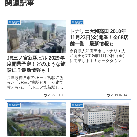
関連記事
関西地方
関西地方
トナリエ大和高田 2018年
11月23日(金)開業！全68店
舗一覧！最新情報も
奈良県大和高田市にトナリエ大
和高田が2018年11月23日（金）
JR三ノ宮新駅ビル 2029年
に開業します！オークタウン大
度開業予定！どのような施
和高田の建て替えによって誕生
設に？最新情報も！
するトナリエ大和高田。大型ス
ーパーからファッション、雑
兵庫県神戸市のJR三ノ宮駅にあ
貨、飲食店まで全68店舗、多彩
った「JR三ノ宮駅ビル」が建て
なお店が揃います！そんな、ト
替えられ、「JR三ノ宮新駅ビ
ナリエ大...
ル」が2029年度開業！JR三ノ宮
2025.10.06
2019.07.14
新駅ビルにはホテル、オフィ
ス、大型商業施設で構成され、
関西地方
関西地方
商業施設には様々なジャンルの
店舗が複数出店予定！そんな、
JR三ノ...