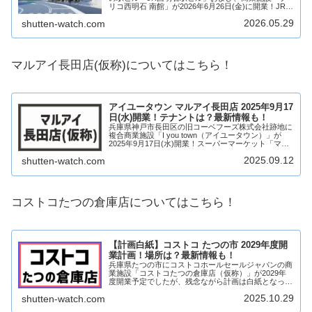
リコ西明石 南館」が2026年6月26日(金)に開業！JR西
明石駅南口に新駅ビルと新改札口が誕生！コメダ珈琲
2026.05.29
shutten-watch.com
店やマツモトキヨシ、クリニックなど...
マルアイ長田店(仮称)についてはこちら！
アイユータウン マルアイ長田店 2025年9月17
日(水)開業！テナントは？最新情報も！
兵庫県神戸市長田区の旧コーベフーズ株式会社跡地に
複合商業施設「I you town（アイユータウン）」が
2025年9月17日(水)開業！スーパーマーケット「マル
アイ長田店」をはじめとして、複数店舗が出店しま
2025.09.12
shutten-watch.com
す！そんな、アイユータウンがどのよ...
コストコたつの倉庫店についてはこちら！
【計画白紙】コストコ たつの市 2029年度開
業計画！場所は？最新情報も！
兵庫県たつの市にコストコホールセールジャパンの商
業施設「コストコたつの倉庫店（仮称）」が2029年
度開業予定でしたが、残念ながら計画は白紙となって
しまいました。＋＋＋＋＋＋＋＋＋＋＋＋＋＋＋＋＋
2025.10.29
shutten-watch.com
＋＋＋＋＋＋＋＋＋＋＋＋＋＋＋＋＋＋＋＋以下の...