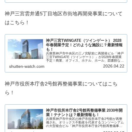
神戸三宮雲井通5丁目地区市街地再開発事業について
はこちら！
神戸三宮TWINGATE（ツインゲート） 2028
年春開業予定！どのような施設に？最新情報
も！
兵庫県神戸市中央区の三ノ宮駅前に再開発ビル「神戸
三宮TWINGATE（ツインゲート）」が2028年春開業
予定！商業、オフィス、ホテル、ホール、図書館など
から構成され、商業施設には様々なジャンルの複数店
2026.04.22
shutten-watch.com
舗が出店予定！低層階は西日本最大級のバス...
神戸市役所本庁舎2号館再整備事業についてはこち
ら！
神戸市役所本庁舎2号館再整備事業 2030年開
業！テナントは？最新情報も！
兵庫県神戸市中央区の神戸市役所本庁舎2号館が再整
備され、オリックス不動産を代表するコンソーシアム
の大型複合ビル「神戸市役所本庁舎2号館再整備事
業」が2030年開業予定！ラグジュアリーホテル「コ