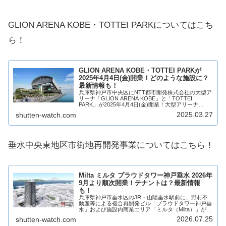
GLION ARENA KOBE・TOTTEI PARKについてはこち
ら！
GLION ARENA KOBE・TOTTEI PARKが
2025年4月4日(金)開業！どのような施設に？
最新情報も！
兵庫県神戸市中央区にNTT都市開発株式会社の大型ア
リーナ「GLION ARENA KOBE」と「TOTTEI
PARK」が2025年4月4日(金)開業！大型アリーナ
「GLION ARENA KOBE」は「西宮ストークス」の本
2025.03.27
shutten-watch.com
拠地をはじめ、様...
垂水中央東地区市街地再開発事業についてはこちら！
Milta ミルタ プラウドタワー神戸垂水 2026年
9月より順次開業！テナントは？最新情報
も！
兵庫県神戸市垂水区のJR・山陽垂水駅前に、野村不
動産等による複合再開発ビル「プラウドタワー神戸垂
水」および施設内商業エリア「ミルタ（Milta）」が竣
工しました！商業施設は2026年秋より順次開業を迎
2026.07.25
shutten-watch.com
えます！垂水区最高層となる地上32階建て...