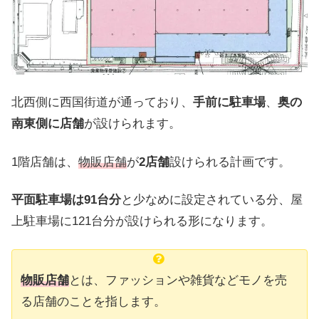
北西側に西国街道が通っており、
手前に駐車場
、
奥の
南東側に店舗
が設けられます。
1階店舗は、
物販店舗
が
2店舗
設けられる計画です。
平面駐車場は91台分
と少なめに設定されている分、屋
上駐車場に121台分が設けられる形になります。
物販店舗
とは、ファッションや雑貨などモノを売
る店舗のことを指します。