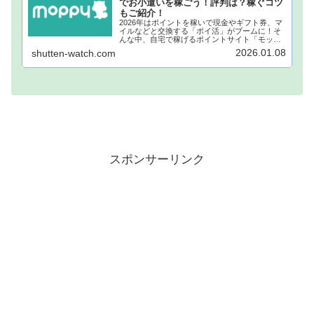
でお小遣いを稼ごう！評判は？稼ぐコツ
もご紹介！
2026年はポイントを稼いで現金やギフト券、マ
イルなどと交換する「ポイ活」がブームに！そ
んな中、自宅で稼げるポイントサイト「モッピ
ー」が注目されています！モッピーに登録し、
2026.01.08
shutten-watch.com
自宅でポイントを稼げば、あなたも月1万円稼ぐ
ことも夢ではありません。...
スポンサーリンク