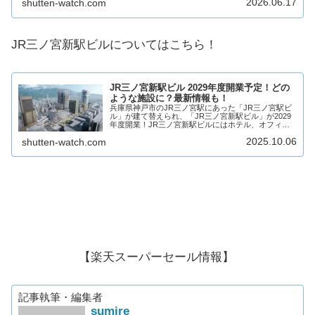
2026.06.17
shutten-watch.com
ンラッド神戸」をはじめ、オフィス、市庁舎、商業
施...
JR三ノ宮新駅ビルについてはこちら！
JR三ノ宮新駅ビル 2029年度開業予定！どの
ような施設に？最新情報も！
兵庫県神戸市のJR三ノ宮駅にあった「JR三ノ宮駅ビ
ル」が建て替えられ、「JR三ノ宮新駅ビル」が2029
年度開業！JR三ノ宮新駅ビルにはホテル、オフィ
ス、大型商業施設で構成され、商業施設には様々なジ
2025.10.06
shutten-watch.com
ャンルの店舗が複数出店予定！そんな、JR三ノ...
【楽天スーパーセール情報】
記事執筆・編集者
sumire