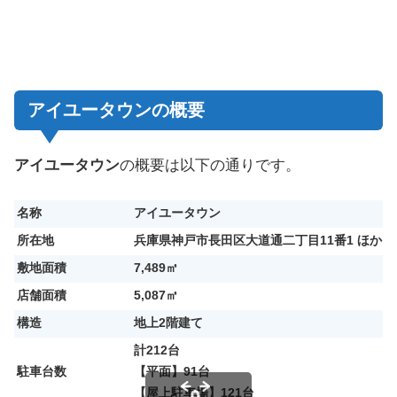
アイユータウンの概要
アイユータウン
の
概要は以下の通りです。
名称
アイユータウン
所在地
兵庫県神戸市長田区大道通二丁目11番1 ほか
敷地面積
7,489㎡
店舗面積
5,087㎡
構造
地上2階建て
計212台
駐車台数
【平面】91台
【屋上駐車場】121台