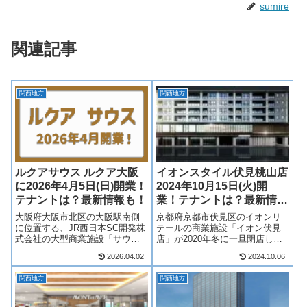
sumire
関連記事
関西地方
関西地方
ルクアサウス ルクア大阪
イオンスタイル伏見桃山店
に2026年4月5日(日)開業！
2024年10月15日(火)開
テナントは？最新情報も！
業！テナントは？最新情報
も！
大阪府大阪市北区の大阪駅南側
京都府京都市伏見区のイオンリ
に位置する、JR西日本SC開発株
テールの商業施設「イオン伏見
式会社の大型商業施設「サウス
店」が2020年冬に一旦閉店し、
ゲートビルディング」が大規模
建て替えて2024年10月15日(火)
2026.04.02
2024.10.06
リニューアルし、2026年4月5日
開業！「イオンスタイル伏見桃
（日）に「ルクアサウス」とし
山店」となって帰ってきます！
関西地方
関西地方
て開業！新館「ルクア サウス」
イオン伏見店は建て替えられ、
が加わり、ルクア大阪は「ルク
分譲マンション「ブランズ伏見
ア」...
桃...