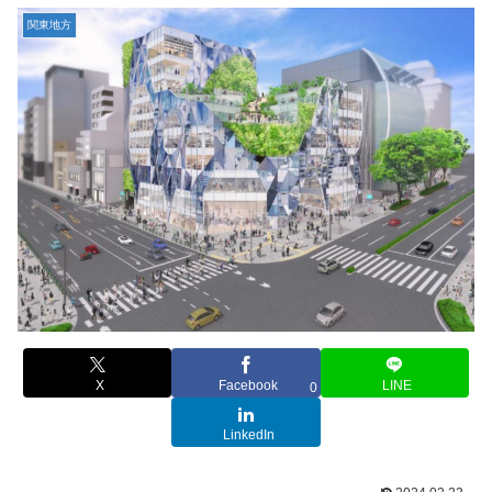
関東地方
X
Facebook
LINE
0
LinkedIn