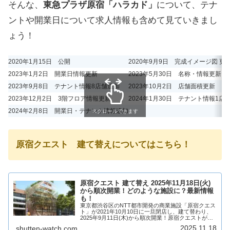
そんな、
東急プラザ原宿「ハラカド」
について、テナ
ントや開業日について求人情報も含めて見ていきまし
ょう！
2020年1月15日 公開
2020年9月9日 完成イメージ図 更
2023年1月2日 開業日情報更新
2023年5月30日 名称・情報更新
2023年9月8日 テナント情報8店舗追加
2023年10月2日 店舗面積更新
2023年12月2日 3階フロア情報更新
2024年1月30日 テナント情報1店
2024年2月8日 開業日・テナント情報追加
スクロールできます
原宿クエスト 建て替えについてはこちら！
原宿クエスト 建て替え 2025年11月18日(火)
から順次開業！どのような施設に？最新情報
も！
東京都渋谷区のNTT都市開発の商業施設「原宿クエス
ト」が2021年10月10日に一旦閉店し、建て替わり、
2025年9月11日(木)から順次開業！原宿クエストが建
て替えられ、新たな複合商業施設として生まれ変わり
2025.11.18
shutten-watch.com