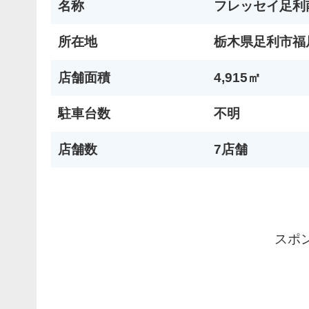
名称
フレッセイ足利
所在地
栃木県足利市福居
店舗面積
4,915㎡
駐車台数
不明
店舗数
7店舗
スポ