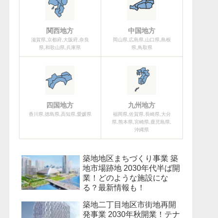
関西地方
中国地方
滋賀県,京都府,大阪府,奈良
岡山県,広島県,山口県,島根
県,和歌山県,兵庫県
県,鳥取県
四国地方
九州地方
香川県,徳島県,高知県,愛媛県
福岡県,佐賀県,長崎県,大分
県,熊本県,宮崎県,鹿児島県,
沖縄県
築地地区まちづくり事業 築
地市場跡地 2030年代半ば開
業！どのような施設にな
る？最新情報も！
築地二丁目地区市街地再開
発事業 2030年秋開業！テナ