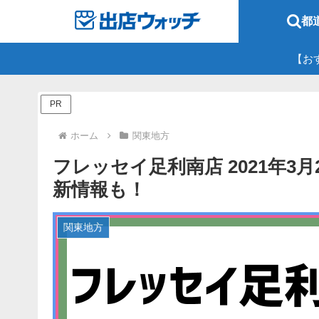
都
【お
PR
ホーム
関東地方
フレッセイ足利南店 2021年3
新情報も！
関東地方