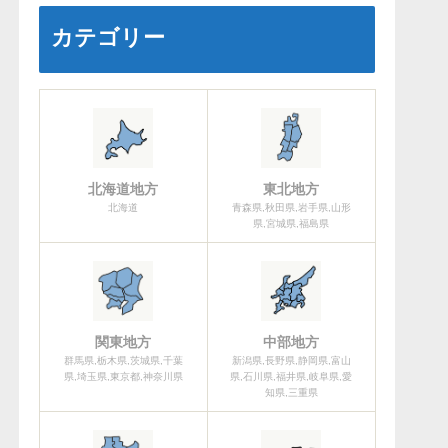
カテゴリー
北海道地方
東北地方
北海道
青森県,秋田県,岩手県,山形
県,宮城県,福島県
関東地方
中部地方
群馬県,栃木県,茨城県,千葉
新潟県,長野県,静岡県,富山
県,埼玉県,東京都,神奈川県
県,石川県,福井県,岐阜県,愛
知県,三重県