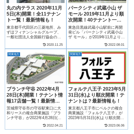
丸の内テラス 2020年11月
パークシティ武蔵小山 ザ
5日(木)開業！全11テナン
モール 2019年11月より順
ト一覧！最新情報も！
次開業！40テナント一
覧！最新情報も！
東京都千代田区の三菱地所、み
東急目黒線武蔵小山駅前に再開
ずほフィナンシャルグループ、
発ビル「パークシティ武蔵小山
一般社団法人全国銀行協会の再
ザ モール」が2019年11月より順
開発ビル「(仮称)丸の内1－3計
次開業！武蔵小山駅前のタワー
2020.11.25
2022.08.01
画」のアネックス棟「丸の内テ
マンション（タワマン）の再開
ラス」が2020年11月5日(木)開
発ビルに注目が集まっていま
関東地方
関東地方
業！アネックス棟の名称が「丸
す！マンションはパークシティ
の内テラス」となり、複数店舗
武蔵小山 ザ タワーとなり、低層
が出...
階及...
ブランチ守谷 2022年4月
フォルテ八王子 2023年5月
28日(木)開業！テナント情
31日(水)より順次開業！テ
報17店舗一覧！最新情報
ナントは？最新情報も！
も！
茨城県守谷市の守谷駅東口に大
東京都八王子市にベルクの複合
和リースの複合商業施設「ブラ
商業施設「フォルテ八王子」が
ンチ守谷」が2022年4月28日(木)
2023年5月31日(水)より順次開
開業！ブランチ守谷には4棟、全
業！ベルクを中心に複数店舗が
2022.04.21
2023.06.06
17店舗が出店！そんな、守谷駅
出店！そんな、フォルテ八王子
東口のブランチ守谷についてテ
についてテナントや求人情報に