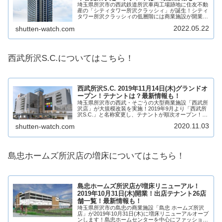
埼玉県所沢市の西武鉄道所沢車両工場跡地に住友不動
産の「シティタワー所沢クラッシィ」が誕生！シティ
タワー所沢クラッシィの低層階には商業施設が開業！
所沢駅前のタワーマンションに注目が集まっていま
2022.05.22
shutten-watch.com
す！マンションは「シティタワー所沢クラッシィ」と
な...
西武所沢S.C.についてはこちら！
西武所沢S.C. 2019年11月14日(木)グランドオ
ープン！テナントは？最新情報も！
埼玉県所沢市の西武・そごうの大型商業施設「西武所
沢店」が大規模改装を実施！2019年9月より「西武所
沢S.C.」と名称変更し、テナントが順次オープン！そ
して、2019年11月14日(木)にグランドオープン！ビッ
2020.11.03
shutten-watch.com
クカメラやロフトなど、新しい専...
島忠ホームズ所沢店の増床についてはこちら！
島忠ホームズ所沢店が増床リニューアル！
2019年10月31日(木)開業！出店テナント26店
舗一覧！最新情報も！
埼玉県所沢市の島忠の商業施設「島忠 ホームズ所沢
店」が2019年10月31日(木)に増床リニューアルオープ
ンします！島忠ホームセンターを中心にファッショ