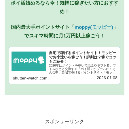
ポイ活始めるなら今！気軽に稼ぎたい方におすす
め！
国内最大手ポイントサイト「
moppy(モッピー)
」
でスキマ時間に月1万円以上稼ごう！
自宅で稼げるポイントサイト！モッピー
でお小遣いを稼ごう！評判は？稼ぐコツ
もご紹介！
2026年はポイントを稼いで現金やギフト券、マ
イルなどと交換する「ポイ活」がブームに！そ
んな中、自宅で稼げるポイントサイト「モッピ
ー」が注目されています！モッピーに登録し、
2026.01.08
shutten-watch.com
自宅でポイントを稼げば、あなたも月1万円稼ぐ
ことも夢ではありません。...
スポンサーリンク