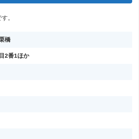
です。
栗橋
目2番1ほか