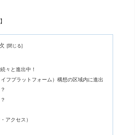
】
加】
次
で続々と進出中！
（ブリッジライフプラットフォーム）構想の区域内に進出
は？
は？
所・アクセス）
？