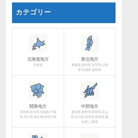
カテゴリー
北海道地方
東北地方
北海道
青森県,秋田県,岩手県,山形
県,宮城県,福島県
関東地方
中部地方
群馬県,栃木県,茨城県,千葉
新潟県,長野県,静岡県,富山
県,埼玉県,東京都,神奈川県
県,石川県,福井県,岐阜県,愛
知県,三重県