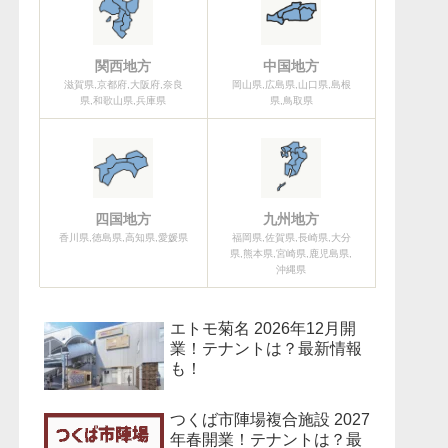
関西地方
中国地方
滋賀県,京都府,大阪府,奈良
岡山県,広島県,山口県,島根
県,和歌山県,兵庫県
県,鳥取県
四国地方
九州地方
香川県,徳島県,高知県,愛媛県
福岡県,佐賀県,長崎県,大分
県,熊本県,宮崎県,鹿児島県,
沖縄県
エトモ菊名 2026年12月開
業！テナントは？最新情報
も！
つくば市陣場複合施設 2027
年春開業！テナントは？最