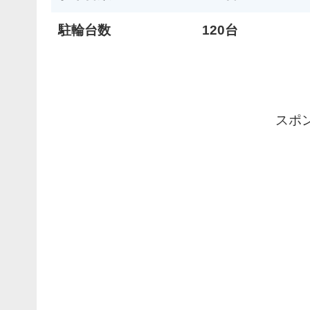
駐輪台数
120台
スポ