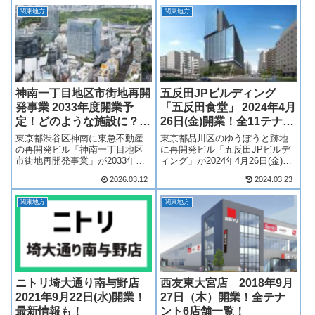
関東地方
関東地方
神南一丁目地区市街地再開
五反田JPビルディング
発事業 2033年度開業予
「五反田食堂」 2024年4月
定！どのような施設に？最
26日(金)開業！全11テナン
新情報も！
ト一覧！最新情報も！
東京都渋谷区神南に東急不動産
東京都品川区のゆうぽうと跡地
の再開発ビル「神南一丁目地区
に再開発ビル「五反田JPビルデ
市街地再開発事業」が2033年度
ィング」が2024年4月26日(金)開
開業予定！事務所、店舗、宿泊
業！オフィス、星野リゾートの
2026.03.12
2024.03.23
施設、産業支援・情報発信施
ホテル「OMO5」、フードホー
設、駐車場で構成され、商業施
ル、多目的ホールから構成さ
関東地方
関東地方
設には複数店舗が出店予定！そ
れ、商業施設「五反田食堂」 に
んな、神南一丁目地区市街地再
は11店舗が出店！大崎広小路
開発事業につい...
駅...
ニトリ埼大通り南与野店
西友東大宮店 2018年9月
2021年9月22日(水)開業！
27日（木）開業！全テナ
最新情報も！
ント6店舗一覧！