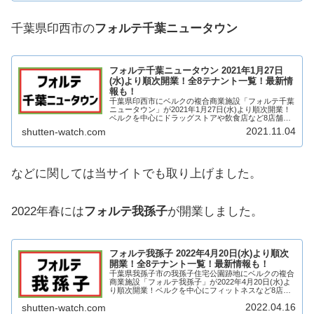
千葉県印西市の
フォルテ千葉ニュータウン
フォルテ千葉ニュータウン 2021年1月27日
(水)より順次開業！全8テナント一覧！最新情
報も！
千葉県印西市にベルクの複合商業施設「フォルテ千葉
ニュータウン」が2021年1月27日(水)より順次開業！
ベルクを中心にドラッグストアや飲食店など8店舗が
出店！そんな、フォルテ千葉ニュータウンについてテ
2021.11.04
shutten-watch.com
ナントや求人情報についていろいろ見ていき...
などに関しては当サイトでも取り上げました。
2022年春には
フォルテ我孫子
が開業しました。
フォルテ我孫子 2022年4月20日(水)より順次
開業！全8テナント一覧！最新情報も！
千葉県我孫子市の我孫子住宅公園跡地にベルクの複合
商業施設「フォルテ我孫子」が2022年4月20日(水)よ
り順次開業！ベルクを中心にフィットネスなど8店舗
が出店！そんな、フォルテ我孫子についてテナントや
2022.04.16
shutten-watch.com
求人情報についていろいろ見ていきたいと思...