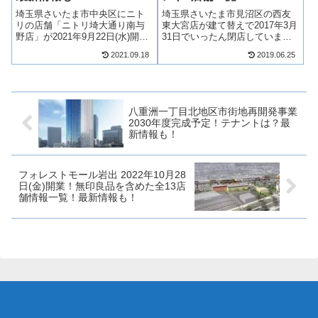
埼玉県さいたま市中央区にニト
埼玉県さいたま市見沼区の西友
リの店舗「ニトリ埼大通り南与
東大宮店が建て替えで2017年3月
野店」が2021年9月22日(水)開
31日でいったん閉店しています
業！南与野駅の近くに出店する
が、建て替えて2018年9月27日
2021.09.18
2019.06.25
店舗となります！そんな、ニト
（木）に再び開業します！テナ
リ埼大通り南与野店について、
ントには飲食店やドラッグスト
テナントや開業日について見て
アなど6店舗が出店します！そん
いきましょう！【2021年1月18
な、西友東大宮店についてい
日...
ろ...
八重洲一丁目北地区市街地再開発事業
2030年度完成予定！テナントは？最
新情報も！
フォレストモール岩出 2022年10月28
日(金)開業！無印良品を含めた全13店
舗情報一覧！最新情報も！