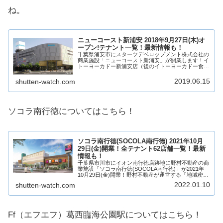
ね。
ニューコースト新浦安 2018年9月27日(木)オ
ープン!テナント一覧！最新情報も！
千葉県浦安市にスターツデベロップメント株式会社の
商業施設「ニューコースト新浦安」が開業します！イ
トーヨーカドー新浦安店（後のイトーヨーカドー食品
館新浦安店）の跡地で、建物をそのままに、リニュー
アルして商業施設として再生されます！ニューコー
2019.06.15
shutten-watch.com
ス...
ソコラ南行徳についてはこちら！
ソコラ南行徳(SOCOLA南行徳) 2021年10月
29日(金)開業！全テナント62店舗一覧！最新
情報も！
千葉県市川市にイオン南行徳店跡地に野村不動産の商
業施設「ソコラ南行徳(SOCOLA南行徳)」が2021年
10月29日(金)開業！野村不動産が運営する「地域密着
型商業施設」となります！ファッション、物販、飲食
2022.01.10
shutten-watch.com
店、サービス店など、全62店舗が出...
Ff（エフエフ）葛西臨海公園駅についてはこちら！