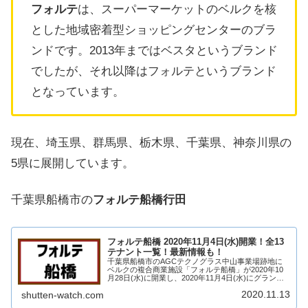
フォルテ
は、スーパーマーケットのベルクを核
とした地域密着型ショッピングセンターのブラ
ンドです。2013年まではベスタというブランド
でしたが、それ以降はフォルテというブランド
となっています。
現在、埼玉県、群馬県、栃木県、千葉県、神奈川県の
5県に展開しています。
千葉県船橋市の
フォルテ船橋行田
フォルテ船橋 2020年11月4日(水)開業！全13
テナント一覧！最新情報も！
千葉県船橋市のAGCテクノグラス中山事業場跡地に
ベルクの複合商業施設「フォルテ船橋」が2020年10
月28日(水)に開業し、2020年11月4日(水)にグランド
オープン！フォルテ船橋には、ベルクを中心に13店舗
2020.11.13
shutten-watch.com
が出店！そんな、フォルテ船橋に...