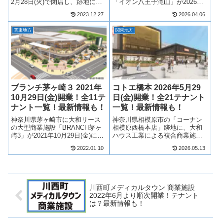
2月28日(火)で閉店し、跡地には
「イオン八王子滝山」が2026年6
「津田沼Viit（ビート）」が2023
月26日(金)にグランドオープン！
2023.12.27
2026.04.06
年3月16日(木)に第1期開業、
「イオンモール八王子IC北（仮
2023年7月1日(土)より第2期開
称）」として計画されていた当
関東地方
関東地方
業！そして2023年10月25日(水)...
施設。あえてスーパーマーケッ
トを入れず、イオンシネマや、
菓...
ブランチ茅ヶ崎３ 2021年
コトエ橋本 2026年5月29
10月29日(金)開業！全11テ
日(金)開業！全21テナント
ナント一覧！最新情報も！
一覧！最新情報も！
神奈川県茅ヶ崎市に大和リース
神奈川県相模原市の「コーナン
の大型商業施設「BRANCH茅ヶ
相模原西橋本店」跡地に、大和
崎3」が2021年10月29日(金)に開
ハウス工業による複合商業施設
業！ブランチ茅ヶ崎3には、ブラ
「COTOE（コトエ）橋本」が
2022.01.10
2026.05.13
ンチ茅ヶ崎のハブとなり11店舗
2026年5月29日(金)にリニューア
が出店！（※最終的には16店舗
ルオープン！食品スーパーマー
が出店）ブランチ茅ヶ崎の集大
ケット、飲食店、物販、メディ
成となる施設です！ブラ...
カルモールを主体とした全21店
舗...
川西町メディカルタウン 商業施設
2022年6月より順次開業！テナント
は？最新情報も！