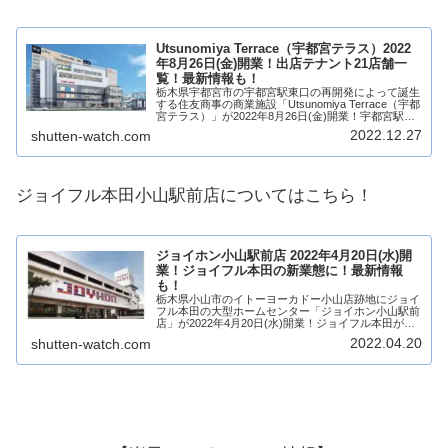
Utsunomiya Terrace（宇都宮テラス）2022
年8月26日(金)開業！出店テナント21店舗一
覧！最新情報も！
栃木県宇都宮市の宇都宮駅東口の再開発によって誕生
する住友商事の商業施設「Utsunomiya Terrace（宇都
宮テラス）」が2022年8月26日(金)開業！宇都宮駅東
口の再開発では、野村不動産や住友商事など民間企業
2022.12.27
shutten-watch.com
17社のグループが一体...
ジョイフル本田小山駅前店についてはこちら！
ジョイホン小山駅前店 2022年4月20日(水)開
業！ジョイフル本田の新業態に！最新情報
も！
栃木県小山市のイトーヨーカドー小山店跡地にジョイ
フル本田の大型ホームセンター「ジョイホン小山駅前
店」が2022年4月20日(水)開業！ジョイフル本田が運
営する大型ホームセンターの新業態店の1号店が小山
2022.04.20
shutten-watch.com
市に誕生！そんなジョイホン小山駅前店がど...