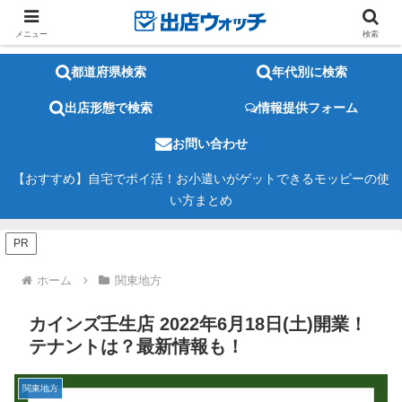
メニュー
検索
都道府県検索
年代別に検索
出店形態で検索
情報提供フォーム
お問い合わせ
【おすすめ】自宅でポイ活！お小遣いがゲットできるモッピーの使
い方まとめ
PR
ホーム
関東地方
カインズ壬生店 2022年6月18日(土)開業！
テナントは？最新情報も！
関東地方