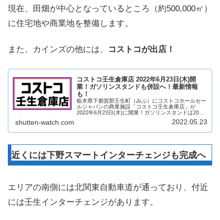
現在、田畑が中心となっているところ（約500,000㎡）
に住宅地や商業地を整備します。
また、カインズの他には、
コストコが出店！
コストコ壬生倉庫店 2022年6月23日(木)開
業！ガソリンスタンドも併設へ！最新情報
も！
栃木県下都賀郡壬生町（みぶ）にコストコホールセー
ルジャパンの商業施設「コストコ壬生倉庫店」が
2022年6月23日(木)に開業！ガソリンスタンドは2022
年5月29日(日)開業！コストコが栃木県に初進出！そ
2022.05.23
shutten-watch.com
んな、コストコ壬生倉庫店についてどの...
近くには下野スマートインターチェンジも完成へ
エリアの南側には北関東自動車道が通っており、付近
には壬生インターチェンジがあります。