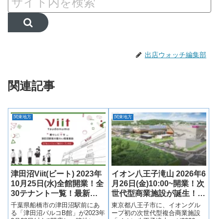
出店ウォッチ編集部
関連記事
関東地方
関東地方
津田沼Viit(ビート) 2023年
イオン八王子滝山 2026年6
10月25日(水)全館開業！全
月26日(金)10:00~開業！次
30テナント一覧！最新情
世代型商業施設が誕生！全
報も！
21店舗一覧！
千葉県船橋市の津田沼駅前にあ
東京都八王子市に、イオングル
る「津田沼パルコB館」が2023年
ープ初の次世代型複合商業施設