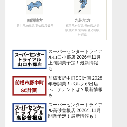
四国地方
九州地方
香川県,徳島県,高知県,愛媛県
福岡県,佐賀県,長崎県,大分
県,熊本県,宮崎県,鹿児島県,
沖縄県
スーパーセンタートライア
ル山口小郡店 2026年11月
上旬開業予定！最新情報
も！
前橋市野中町SC計画 2028
年春開業！ベルクが出店
へ！テナントは？最新情報
も！
スーパーセンタートライア
ル高砂曽根店 2026年11月
開業予定！最新情報も！