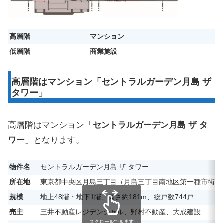
高層階
マンション
低層階
商業施設
高層階はマンション「セントラルガーデン月島 ザ
タワー」
高層階はマンション「
セントラルガーデン月島 ザ タ
ワー
」となります。
物件名
セントラルガーデン月島 ザ タワー
所在地
東京都中央区月島三丁目（月島三丁目南地区第一種市街地
規模
地上48階・地下1階、高さ約181m、総戸数744戸
売主
三井不動産レジデンシャル、野村不動産、大成建設
スクロールできます