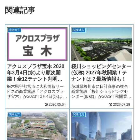
関連記事
関東地方
関東地方
アクロスプラザ宝木 2020
桜川ショッピングセンター
年3月4日(水)より順次開
(仮称) 2027年秋開業！テ
業！全12テナント判明！
ナントは？最新情報も！
最新情報も！
栃木県宇都宮市に大和情報サー
茨城県桜川市に日計商事の複合
ビスの商業施設「アクロスプラ
商業施設「桜川ショッピングセ
ザ宝木」が2020年3月4日(水)より
ンター(仮称)」が2026年秋開業！
順次開業！とりせんなど、全12
桜川筑西インターチェンジ近く
2020.05.04
2026.07.29
店舗が出店！テナントは？アク
にベイシアを中心とした新たな
セスは？求人情報も含め、詳し
複合商業ゾーンが誕生します！
関東地方
関東地方
く見ていきます！【2019年9月11
テナントは？アクセスは？そう
日 公開】【2019年1...
いった最新情報や求人情報も含
め、桜川...