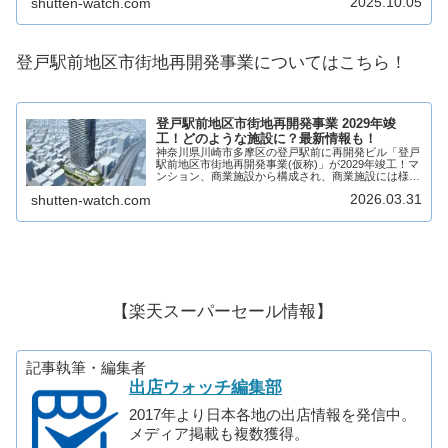
2025.10.05
shutten-watch.com
舗が出店予定！鷺沼駅前の一等地における開発...
登戸駅前地区市街地再開発事業についてはこちら！
登戸駅前地区市街地再開発事業 2029年竣
工！どのような施設に？最新情報も！
神奈川県川崎市多摩区の登戸駅前に再開発ビル「登戸
駅前地区市街地再開発事業(仮称)」が2029年竣工！マ
ンション、商業施設から構成され、商業施設には様々
なジャンルの複数店舗が出店予定！登戸駅前の一等地
2026.03.31
shutten-watch.com
における開発事業で期待が高まっています！そ...
【楽天スーパーセール情報】
記事執筆・編集者
出店ウォッチ編集部
2017年より日本各地の出店情報を発信中。
メディア掲載も複数獲得。