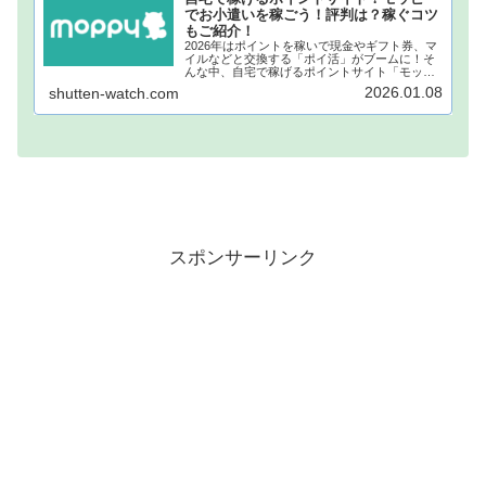
でお小遣いを稼ごう！評判は？稼ぐコツ
もご紹介！
2026年はポイントを稼いで現金やギフト券、マ
イルなどと交換する「ポイ活」がブームに！そ
んな中、自宅で稼げるポイントサイト「モッピ
ー」が注目されています！モッピーに登録し、
2026.01.08
shutten-watch.com
自宅でポイントを稼げば、あなたも月1万円稼ぐ
ことも夢ではありません。...
スポンサーリンク