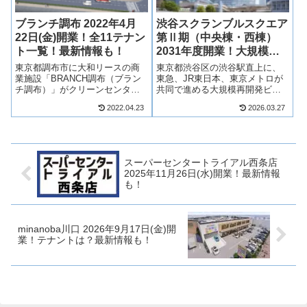
ブランチ調布 2022年4月
渋谷スクランブルスクエア
22日(金)開業！全11テナン
第Ⅱ期（中央棟・西棟）
ト一覧！最新情報も！
2031年度開業！大規模商
業施設誕生！テナントは？
東京都調布市に大和リースの商
東京都渋谷区の渋谷駅直上に、
最新情報も！
業施設「BRANCH調布（ブラン
東急、JR東日本、東京メトロが
チ調布）」がクリーンセンター
共同で進める大規模再開発ビル
跡地に2022年4月22日(金)に開業
「渋谷スクランブルスクエア第
2022.04.23
2026.03.27
します！物販や飲食店は11店
Ⅱ期（中央棟・西棟）」が2031
舗、その他コミュニティースペ
年度に完成予定！すでに開業し
ースなどが出店予定です！ブラ
ている東棟と接続し、低層階か
ンチ調布がどのような商業施設
ら中層階にかけて首都圏最大級
に...
の商業施設...
スーパーセンタートライアル西条店
2025年11月26日(水)開業！最新情報
も！
minanoba川口 2026年9月17日(金)開
業！テナントは？最新情報も！