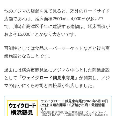
他のノジマの店舗を見て見ると、郊外のロードサイド
店舗であれば、延床面積2500㎡～4,000㎡が多い中
で、川崎市高津区千年に建設する建物は、延床面積が
およそ15,000㎡とかなり大きいです。
可能性としては食品スーパーマーケットなどと複合商
業施設となることです。
過去には横浜市鶴見区にノジマを中心とした商業施設
として
「ウェイクロード鶴見東寺尾」
が開業し、ノジ
マのほかにくら寿司と西松屋が出店しました。
ウェイクロード 鶴見東寺尾に2020年5月30日
(土)より順次開業！6店舗が出店！最新情報
も！
神奈川県横浜市鶴見区に商業施設「ウェイクロード
（WAKE ROAD）」が鶴見区東寺尾地区に2020年5月