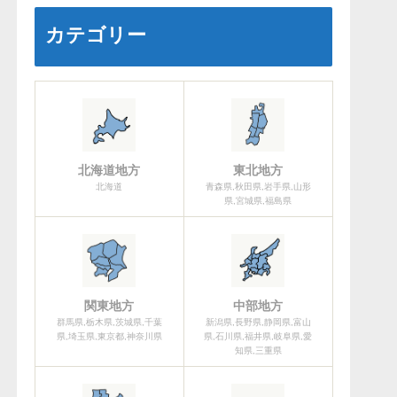
カテゴリー
北海道地方
東北地方
北海道
青森県,秋田県,岩手県,山形
県,宮城県,福島県
関東地方
中部地方
群馬県,栃木県,茨城県,千葉
新潟県,長野県,静岡県,富山
県,埼玉県,東京都,神奈川県
県,石川県,福井県,岐阜県,愛
知県,三重県