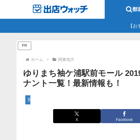
都
【お
PR
ホーム
関東地方
ゆりまち袖ケ浦駅前モール 2019
ナント一覧！最新情報も！
関東地方
X
Facebook