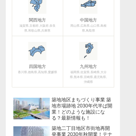
関西地方
中国地方
滋賀県,京都府,大阪府,奈良
岡山県,広島県,山口県,島根
県,和歌山県,兵庫県
県,鳥取県
四国地方
九州地方
香川県,徳島県,高知県,愛媛県
福岡県,佐賀県,長崎県,大分
県,熊本県,宮崎県,鹿児島県,
沖縄県
築地地区まちづくり事業 築
地市場跡地 2030年代半ば開
業！どのような施設にな
る？最新情報も！
築地二丁目地区市街地再開
発事業 2030年秋開業！テナ