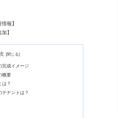
日情報】
追加】
次
の完成イメージ
の概要
とは？
のテナントは？