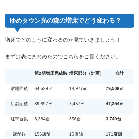
ゆめタウン光の森の増床でどう変わる？
増床でどのように変わるのか見ていきましょう！
まずは表にまとめたのでこちらをご覧ください。
第2期増床完成時
増床部分（計画）
合計
敷地面積
64,529㎡
14,977㎡
79,506㎡
店舗面積
39,897㎡
7,457㎡
47,354㎡
駐車台数
3,384台
356台
3,740台
店舗数
156店舗
15店舗
171店舗