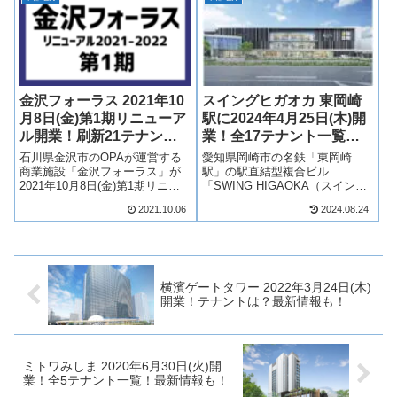
百貨店一宮店跡地がリニューア
求人情報も含め、詳しく見てい
ルして40店舗が出店予定！...
きます！【2019年4月2日 公...
金沢フォーラス 2021年10
スイングヒガオカ 東岡崎
月8日(金)第1期リニューア
駅に2024年4月25日(木)開
ル開業！刷新21テナント
業！全17テナント一覧！
一覧！最新情報も！
最新情報も！
石川県金沢市のOPAが運営する
愛知県岡崎市の名鉄「東岡崎
商業施設「金沢フォーラス」が
駅」の駅直結型複合ビル
2021年10月8日(金)第1期リニュ
「SWING HIGAOKA（スイング
ーアル開業！金沢フォーラスが
ヒガオカ）」が2024年4月25日
2021.10.06
2024.08.24
2021年から2022年にかけて改装
(木)に開業！ミュープラット東岡
されるリニューアルが実施さ
崎の1階から3階は商業施設「ス
れ、第1期は21店舗が出店！そん
イングモール」となり、17店舗
な、金沢フォーラスの第...
が出店！東岡崎駅直結の商業
施...
横濱ゲートタワー 2022年3月24日(木)
開業！テナントは？最新情報も！
ミトワみしま 2020年6月30日(火)開
業！全5テナント一覧！最新情報も！