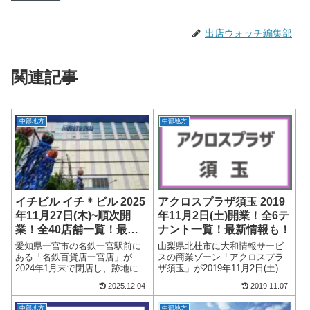
出店ウォッチ編集部
関連記事
中部地方
中部地方
イチビル イチ＊ビル 2025
アクロスプラザ須玉 2019
年11月27日(木)~順次開
年11月2日(土)開業！全6テ
業！全40店舗一覧！最新
ナント一覧！最新情報も！
情報も！
愛知県一宮市の名鉄一宮駅前に
山梨県北杜市に大和情報サービ
ある「名鉄百貨店一宮店」が
スの商業ゾーン「アクロスプラ
2024年1月末で閉店し、跡地には
ザ須玉」が2019年11月2日(土)開
新商業施設「イチ＊ビル」が
業！食品スーパーマーケットの
2025.12.04
2019.11.07
2025年11月27日(木)から順次開
オギノ須玉店を中心に6店舗が出
業！2024年1月末で閉店する名鉄
店！テナントは？アクセスは？
中部地方
中部地方