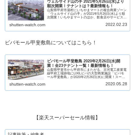
ウェルサイド山の手 2021年5月26日(水)より
順次開業！テナントは？最新情報も！
山梨県甲府市湯村にいちやまマートの複合商業ゾーン
「ウェルサイド山の手」が2021年5月26日(水)より順
次開業！いちやまマートのほか、飲食店やサービス店
など複数店舗が出店予定！そんな、ウェルサイド山の
2022.02.23
shutten-watch.com
手がどのような商業施設になるのか、テナン...
ビバモール甲斐敷島についてはこちら！
ビバモール甲斐敷島 2020年2月26日(水)開
業！全23テナント一覧！最新情報も！
山梨県甲斐市から甲府市にまたがる、古河電工産業電
線甲府工場跡地にLIXILビバの大型商業施設「ビバモ
ール甲斐敷島」が2020年2月26日(水)に開業！スーパ
ービバホームは2月22日(土)より先行開業！スーパー
2020.05.28
shutten-watch.com
ビバホームや食品スーパーマーケッ...
【楽天スーパーセール情報】
記事執筆・編集者