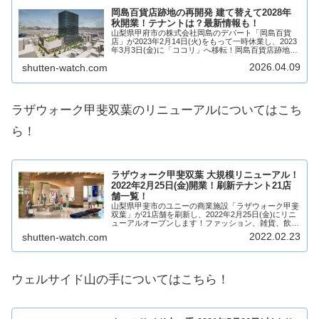
岡島百貨店跡地の再開発 建て替えて2028年
秋開業！テナントは？最新情報も！
山梨県甲府市の株式会社岡島のデパート「岡島百貨
店」が2023年2月14日(火)をもって一時休業し、2023
年3月3日(金)に「ココリ」へ移転！岡島百貨店跡地に
は再開発ビルが2028年秋開業！岡島百貨店は建て替
2026.04.09
shutten-watch.com
えられ、次世代の商業施設と高層マ...
ラザウォーク甲斐双葉のリニューアルについてはこち
ら！
ラザウォーク甲斐双葉 大規模リニューアル！
2022年2月25日(金)開業！刷新テナント21店
舗一覧！
山梨県甲斐市のユニーの商業施設「ラザウォーク甲斐
双葉」が21店舗を刷新し、2022年2月25日(金)にリニ
ューアルオープンします！ファッション、雑貨、飲食
店、サービス店など21店舗が開業し、リニューアルが
2022.02.23
shutten-watch.com
完了します！そんな、ラザウォーク甲斐...
ウェルサイド山の手についてはこちら！