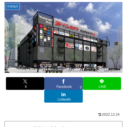
中部地方
X
Facebook
LINE
0
LinkedIn
2022.12.24