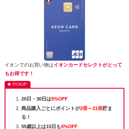
イオンでのお買い物は
イオンカードセレクトがとって
もお得です！
20日・30日は
5%OFF
商品購入ごとにポイントが
2倍～21倍
貯ま
る！
55歳以上は15日も
5%OFF