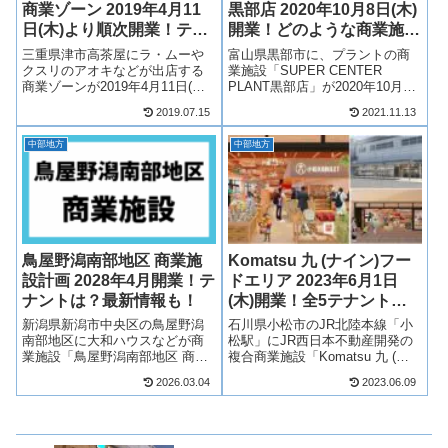
商業ゾーン 2019年4月11
黒部店 2020年10月8日(木)
日(木)より順次開業！テナ
開業！どのような商業施設
ントは？
に？
三重県津市高茶屋にラ・ムーや
富山県黒部市に、プラントの商
クスリのアオキなどが出店する
業施設「SUPER CENTER
商業ゾーンが2019年4月11日(木)
PLANT黒部店」が2020年10月8
より順次開業！ラ・ムーやクス
日(木)に開業します！SUPER
2019.07.15
2021.11.13
リのアオキなど複数店舗が出店
CENTER PLANTとはどのような
予定！そんな津高茶屋ショッピ
形態なのか、営業時間、駐車台
中部地方
中部地方
ングセンターがどのような商業
数などについてみていきます。
施設になるのか、見ていきま
また、隣接地...
す！津高...
鳥屋野潟南部地区 商業施
Komatsu 九 (ナイン)フー
設計画 2028年4月開業！テ
ドエリア 2023年6月1日
ナントは？最新情報も！
(木)開業！全5テナント一
覧！最新情報も！
新潟県新潟市中央区の鳥屋野潟
石川県小松市のJR北陸本線「小
南部地区に大和ハウスなどが商
松駅」にJR西日本不動産開発の
業施設「鳥屋野潟南部地区 商業
複合商業施設「Komatsu 九 (ナ
施設」を計画しており、2028年4
イン)フードエリア」が2023年6
2026.03.04
2023.06.09
月開業！鳥屋野潟南部地区 商業
月1日(木)開業！Komatsu 九 (ナ
施設は、大和ハウスが商業施設
イン)フードエリアには駅に利便
を整備し、新潟県初出店とな
性の高いお店が5店舗が出店！そ
る、コストコの進出の噂もあり
んなK...