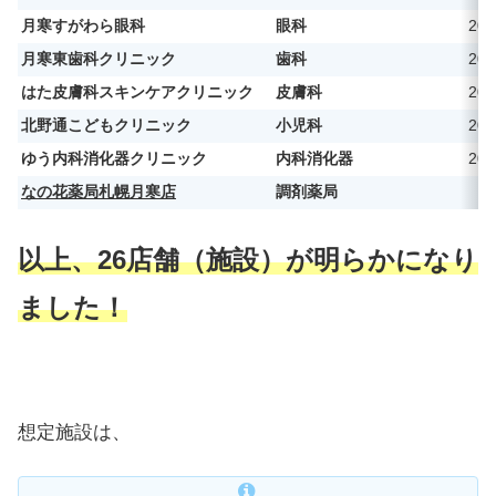
月寒すがわら眼科
眼科
20
月寒東歯科クリニック
歯科
20
はた皮膚科スキンケアクリニック
皮膚科
20
北野通こどもクリニック
小児科
20
ゆう内科消化器クリニック
内科消化器
20
なの花薬局札幌月寒店
調剤薬局
以上、26店舗（
施設）が明らかになり
ました！
想定施設は、