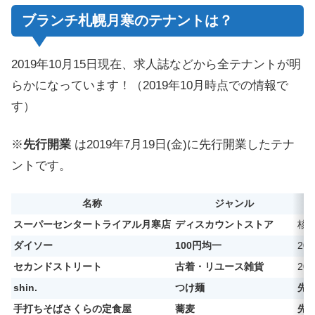
ブランチ札幌月寒のテナントは？
2019年10月15日現在、求人誌などから全テナントが明
らかになっています！（2019年10月時点での情報で
す）
※
先行開業
は2019年7月19日(金)に先行開業したテナ
ントです。
名称
ジャンル
スーパーセンタートライアル月寒店
ディスカウントストア
核
ダイソー
100円均一
20
セカンドストリート
古着・リユース雑貨
20
shin.
つけ麺
先
手打ちそばさくらの定食屋
蕎麦
先