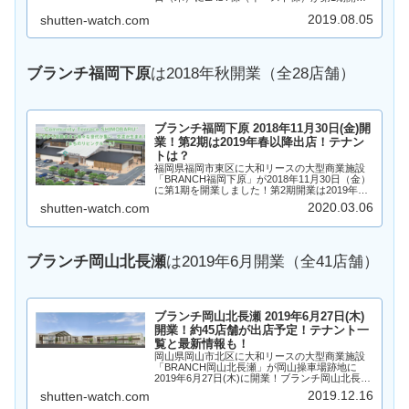
し、食品スーパーマーケットやドラッグストア
2019.08.05
shutten-watch.com
など5店舗がオープン！また、2019年4月25日に
は第2...
ブランチ福岡下原
は2018年秋開業（全28店舗）
ブランチ福岡下原 2018年11月30日(金)開
業！第2期は2019年春以降出店！テナン
トは？
福岡県福岡市東区に大和リースの大型商業施設
「BRANCH福岡下原」が2018年11月30日（金）
に第1期を開業しました！第2期開業は2019年春
季以降を予定しています！ブランチ福岡下原
2020.03.06
shutten-watch.com
（ふくおかしもばる）は、飲食店と物販、サー
ビス＆カルチャ...
ブランチ岡山北長瀬
は2019年6月開業（全41店舗）
ブランチ岡山北長瀬 2019年6月27日(木)
開業！約45店舗が出店予定！テナント一
覧と最新情報も！
岡山県岡山市北区に大和リースの大型商業施設
「BRANCH岡山北長瀬」が岡山操車場跡地に
2019年6月27日(木)に開業！ブランチ岡山北長瀬
には、食品スーパー・専門店・飲食店・医療モ
2019.12.16
shutten-watch.com
ール・フィットネス全45テナントが出店！ブラ