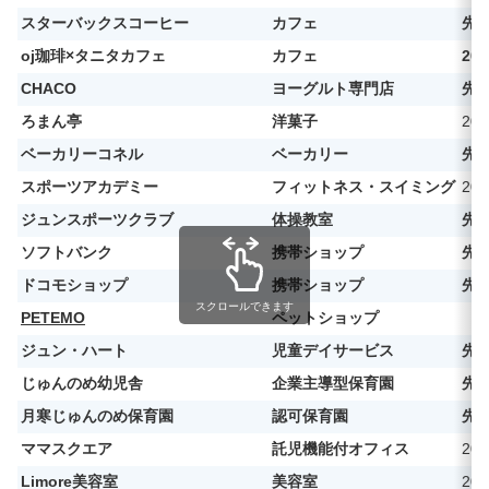
スターバックスコーヒー
カフェ
先
oj珈琲×タニタカフェ
カフェ
20
CHACO
ヨーグルト専門店
先
ろまん亭
洋菓子
20
ベーカリーコネル
ベーカリー
先
スポーツアカデミー
フィットネス・スイミング
20
ジュンスポーツクラブ
体操教室
先
ソフトバンク
携帯ショップ
先
ドコモショップ
携帯ショップ
先
スクロールできます
PETEMO
ペットショップ
ジュン・ハート
児童デイサービス
先
じゅんのめ幼児舎
企業主導型保育園
先
月寒じゅんのめ保育園
認可保育園
先
ママスクエア
託児機能付オフィス
20
Limore美容室
美容室
20