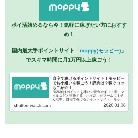
ポイ活始めるなら今！気軽に稼ぎたい方におすす
め！
国内最大手ポイントサイト「
moppy(モッピー)
」
でスキマ時間に月1万円以上稼ごう！
自宅で稼げるポイントサイト！モッピー
でお小遣いを稼ごう！評判は？稼ぐコツ
もご紹介！
2026年はポイントを稼いで現金やギフト券、マ
イルなどと交換する「ポイ活」がブームに！そ
んな中、自宅で稼げるポイントサイト「モッピ
ー」が注目されています！モッピーに登録し、
2026.01.08
shutten-watch.com
自宅でポイントを稼げば、あなたも月1万円稼ぐ
ことも夢ではありません。...