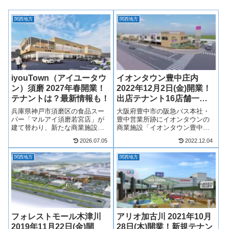
関西地方
関西地方
iyouTown（アイユータウ
イオンタウン豊中庄内
ン）須磨 2027年春開業！
2022年12月2日(金)開業！
テナントは？最新情報も！
出店テナント16店舗一
覧！最新情報も！
兵庫県神戸市須磨区の食品スー
大阪府豊中市の阪急バス本社・
パー「マルアイ須磨若宮店」が
豊中営業所跡にイオンタウンの
建て替わり、新たな商業施設
商業施設「イオンタウン豊中庄
「iyouTown（アイユータウン）
内」が2022年12月2日(金)開業！
2026.07.05
2022.12.04
須磨」として2027年春開業！マ
イオンタウン豊中庄内には、
ルアイを核店舗として建て替え
様々なジャンルの合計16店舗が
関西地方
関西地方
られ、ドラッグストアや100円シ
出店！テナントは？アクセス
ョップなど複数店舗が出店！施
は？そういった最新情報や求人
設...
情報も含...
フォレストモール木津川
アリオ加古川 2021年10月
2019年11月22日(金)開
28日(木)開業！新規テナン