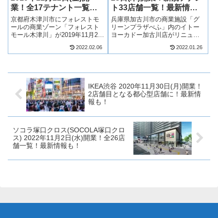
業！全17テナント一覧！
ト33店舗一覧！最新情報
最新情報も！
も！
京都府木津川市にフォレストモ
兵庫県加古川市の商業施設「グ
ールの商業ゾーン「フォレスト
リーンプラザべふ」内のイトー
モール木津川」が2019年11月22
ヨーカドー加古川店がリニュー
日(金)に開業します！食品スーパ
アルされ、「アリオ加古川」に
2022.02.06
2022.01.26
ーマーケットのバローを中心に
生まれ変わり、2021年10月28日
100円ショップ、ドラッグスト
(木)開業！さらに、2022年春にグ
ア、飲食店など17店舗が出店！
ランドオープン！イトーヨーカ
フォレストモール木津川がど
ドーを核店舗にして飲食から
の...
物...
IKEA渋谷 2020年11月30日(月)開業！
2店舗目となる都心型店舗に！最新情
報も！
ソコラ塚口クロス(SOCOLA塚口クロ
ス) 2022年11月2日(水)開業！全26店
舗一覧！最新情報も！