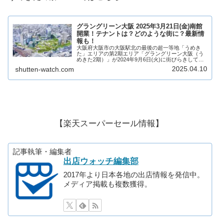
グラングリーン大阪 2025年3月21日(金)南館
開業！テナントは？どのような街に？最新情
報も！
大阪府大阪市の大阪駅北の最後の超一等地「うめき
た」エリアの第2期エリア「グラングリーン大阪（う
めきた2期）」が2024年9月6日(火)に街びらきして、
2025年3月21日(金)には南館が開業！そして、2027年
2025.04.10
shutten-watch.com
に全体開業となります！三菱地所...
【楽天スーパーセール情報】
記事執筆・編集者
出店ウォッチ編集部
2017年より日本各地の出店情報を発信中。
メディア掲載も複数獲得。