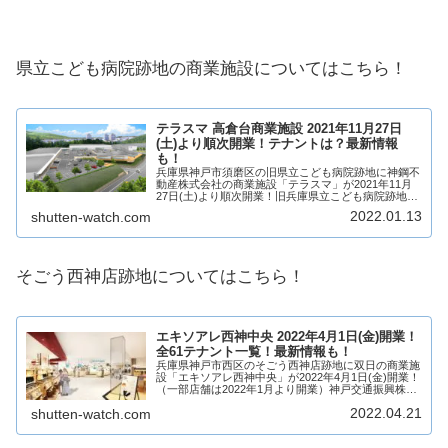
県立こども病院跡地の商業施設についてはこちら！
テラスマ 高倉台商業施設 2021年11月27日
(土)より順次開業！テナントは？最新情報
も！
兵庫県神戸市須磨区の旧県立こども病院跡地に神鋼不
動産株式会社の商業施設「テラスマ」が2021年11月
27日(土)より順次開業！旧兵庫県立こども病院跡地に
商業施設が建設され、6店舗が出店予定！テナント
2022.01.13
shutten-watch.com
は？アクセスは？求人情報も含め、詳しく見て...
そごう西神店跡地についてはこちら！
エキソアレ西神中央 2022年4月1日(金)開業！
全61テナント一覧！最新情報も！
兵庫県神戸市西区のそごう西神店跡地に双日の商業施
設「エキソアレ西神中央」が2022年4月1日(金)開業！
（一部店舗は2022年1月より開業）神戸交通振興株式
会社の西神中央駅ショッピングセンターとして2020
2022.04.21
shutten-watch.com
年12月4日(金)に先行開業してい...