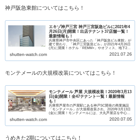
神戸阪急東館についてはこちら！
エキゾ神戸三宮 神戸三宮阪急ビルに2021年4
月26日(月)開業！出店テナント37店舗一覧！
最新情報も！
兵庫県神戸市中央区にあった「神戸阪急ビル東館」が
建て替わり、「神戸三宮阪急ビル」が2021年4月26日
(月)に開業！ホテル「REMM+」やオフィス、地下2階
から3階には商業施設「EKIZO（エキゾ）神戸三宮」
2021.07.26
shutten-watch.com
が誕生し、37店舗が出店予定！そ...
モンテメールの大規模改装についてはこちら！
モンテメール 芦屋 大規模改装！2020年3月13
日(金)開業！全47テナント一覧！最新情報
も！
兵庫県芦屋市の芦屋駅にある神戸SC開発の商業施設
「モンテメール」が大規模改装され、2020年3月13日
(金)に開業！モンテメールには、大丸芦屋店を中心に
専門店が47店舗出店！モンテメールが大規模改装によ
2020.07.05
shutten-watch.com
り、どのような商業施設になるのか、テナ...
うめきた2期についてはこちら！