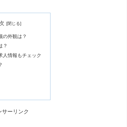
次
槻の外観は？
は？
求人情報もチェック
？
ンサーリンク