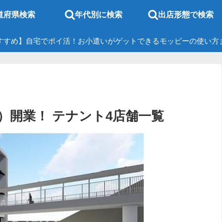
道府県検索
年代別に検索
出店形態で検索
すすめ】自宅でポイ活！お小遣いがゲットできるモッピーの使い方
（金）開業！ テナント4店舗一覧