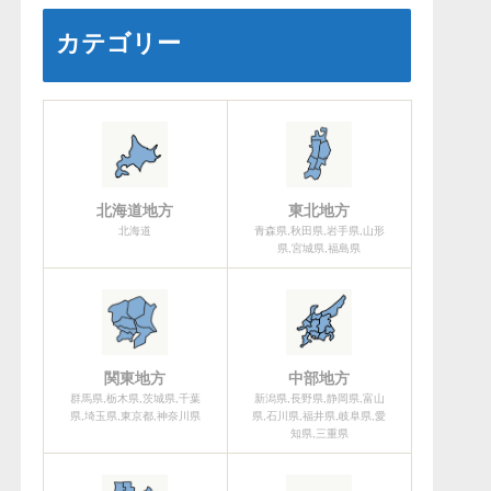
カテゴリー
北海道地方
東北地方
北海道
青森県,秋田県,岩手県,山形
県,宮城県,福島県
関東地方
中部地方
群馬県,栃木県,茨城県,千葉
新潟県,長野県,静岡県,富山
県,埼玉県,東京都,神奈川県
県,石川県,福井県,岐阜県,愛
知県,三重県