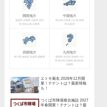
関西地方
中国地方
滋賀県,京都府,大阪府,奈良
岡山県,広島県,山口県,島根
県,和歌山県,兵庫県
県,鳥取県
四国地方
九州地方
香川県,徳島県,高知県,愛媛県
福岡県,佐賀県,長崎県,大分
県,熊本県,宮崎県,鹿児島県,
沖縄県
エトモ菊名 2026年12月開
業！テナントは？最新情報
も！
つくば市陣場複合施設 2027
年春開業！テナントは？最