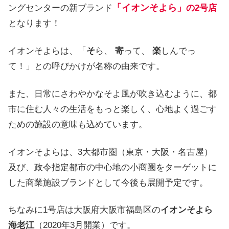
「イオンそよら」
ングセンターの新ブランド
の2号店
となります！
イオンそよらは、「
そ
ら、
寄
って、
楽
しんでっ
て！」との呼びかけが名称の由来です。
また、日常にさわやかなそよ風が吹き込むように、都
市に住む人々の生活をもっと楽しく、心地よく過ごす
ための施設の意味も込めています。
イオンそよらは、3大都市圏（東京・大阪・名古屋）
及び、政令指定都市の中心地の小商圏をターゲットに
した商業施設ブランドとして今後も展開予定です。
ちなみに1号店は大阪府大阪市福島区の
イオンそよら
海老江
（2020年3月開業）です。