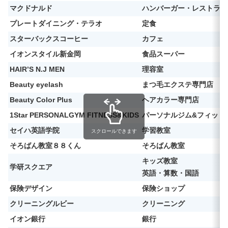
マクドナルド
ハンバーガー・レストラン
プレートダイニング・テラオ
定食
スターバックスコーヒー
カフェ
イオンスタイル新金岡
食品スーパー
HAIR’S N.J MEN
理容室
Beauty eyelash
まつ毛エクステ専門店
Beauty Color Plus
ヘアカラー専門店
1Star PERSONALGYM FITNESS&KIDS
パーソナルジム&フィット
セイハ英語学院
学習教室
スクロールできます
そろばん教室８８くん
そろばん教室
キッズ教室
学研スクエア
英語・算数・国語
保険デザイン
保険ショップ
クリーニングルビー
クリーニング
イオン銀行
銀行