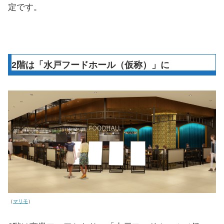
定です。
2階は「水戸フードホール（仮称）」に
（
マリモ
）