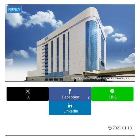
関東地方
X
Facebook
LINE
0
LinkedIn
2021.01.13