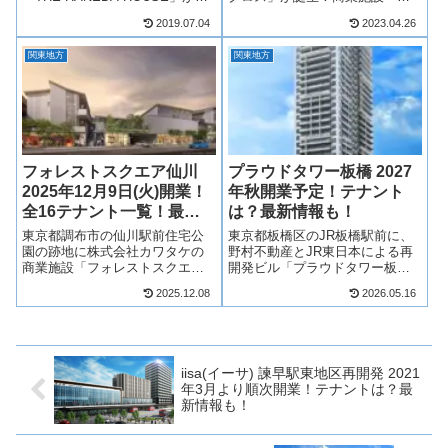
2018年12月19日（水）に開業し
モールプラザ」が2023年4月12日
2019.07.04
2023.04.26
ます！”通過する場所から滞在す
(水)より順次開業！野村不動産の
る場所へ”をコンセプトとしたス
分譲マンション「プラウドタワ
関東地方
関東地方
ポーツ店から飲食店まで全14店
ー川口クロス」のほか、低層階
舗が出店！テナントは？場...
は商業施設「樹モールプラザ」
とな...
フォレストスクエア仙川
プラウドタワー板橋 2027
2025年12月9日(火)開業！
年秋開業予定！テナント
全16テナント一覧！最新
は？最新情報も！
情報も！
東京都調布市の仙川駅前住宅公
東京都板橋区のJR板橋駅前に、
園の跡地に株式会社カワタケの
野村不動産とJR東日本による再
商業施設「フォレストスクエア
開発ビル「プラウドタワー板橋
仙川」が、2025年12月9日(火)開
（板橋駅板橋口地区市街地再開
2025.12.08
2026.05.16
業！フォレストスクエア仙川
発事業）」が2027年秋頃に開
は、レストラン、カフェや物販
業・竣工予定！全388戸のタワー
店など、全16店舗が出店！仙川
マンションを中心に、低層階に
駅前の新たなランドマークとし
は「アトレ」が運営する商業施
て期待...
設や公...
iisa(イーサ) 諫早駅東地区再開発 2021
年3月より順次開業！テナントは？最
新情報も！