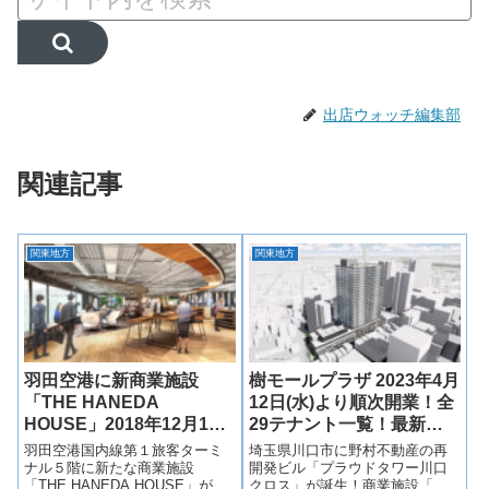
出店ウォッチ編集部
関連記事
関東地方
関東地方
羽田空港に新商業施設
樹モールプラザ 2023年4月
「THE HANEDA
12日(水)より順次開業！全
HOUSE」2018年12月19
29テナント一覧！最新情
日(水)開業！全テナント14
報も！
羽田空港国内線第１旅客ターミ
埼玉県川口市に野村不動産の再
店舗一覧！
ナル５階に新たな商業施設
開発ビル「プラウドタワー川口
「THE HANEDA HOUSE」が
クロス」が誕生！商業施設「樹