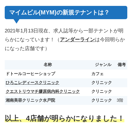
マイムビル(MYM)の新規テナントは？
2021年1月13日現在、求人誌等から一部テナントが明
らかになっています！（
アンダーライン
は今回明らか
になった店舗です）
名称
ジャンル
備考
ドトールコーヒーショップ
カフェ
ひろこレディースクリニック
クリニック
クエストリウマチ膠原病内科クリニック
クリニック
湘南美容クリニック水戸院
クリニック
3階
以上、4
店舗が明らかになりました！