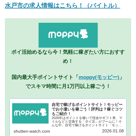
水戸市の求人情報はこちら！（バイトル）
ポイ活始めるなら今！気軽に稼ぎたい方におすす
め！
国内最大手ポイントサイト「
moppy(モッピー)
」
でスキマ時間に月1万円以上稼ごう！
自宅で稼げるポイントサイト！モッピー
でお小遣いを稼ごう！評判は？稼ぐコツ
もご紹介！
2026年はポイントを稼いで現金やギフト券、マ
イルなどと交換する「ポイ活」がブームに！そ
んな中、自宅で稼げるポイントサイト「モッピ
ー」が注目されています！モッピーに登録し、
2026.01.08
shutten-watch.com
自宅でポイントを稼げば、あなたも月1万円稼ぐ
ことも夢ではありません。...