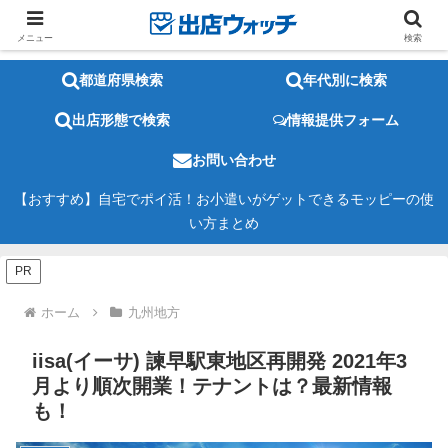
メニュー
検索
都道府県検索
年代別に検索
出店形態で検索
情報提供フォーム
お問い合わせ
【おすすめ】自宅でポイ活！お小遣いがゲットできるモッピーの使
い方まとめ
PR
ホーム
九州地方
iisa(イーサ) 諫早駅東地区再開発 2021年3
月より順次開業！テナントは？最新情報
も！