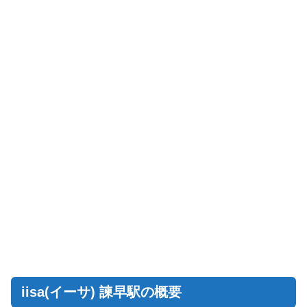
iisa(イーサ) 諫早駅の概要