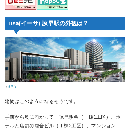
iisa(イーサ) 諫早駅の外観は？
（
諫早市
）
建物はこのようになるそうです。
手前から奥に向かって、諫早駅舎（Ⅰ棟1工区）、ホ
テルと店舗の複合ビル（Ⅰ棟2工区）、マンション