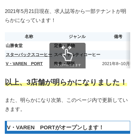
2021年5月21日現在、求人誌等から一部テナントが明
らかになっています！
名称
ジャンル
備考
山勝食堂
定食・丼物
スターバックスコーヒー
スペシャルティコーヒー
V・VAREN PORT
飲食・物販
2021年8~10月頃
スクロールできます
以上、3店舗が明らかになりました！
また、明らかになり次第、このページ内で更新してい
きます。
V・VAREN PORTがオープンします！