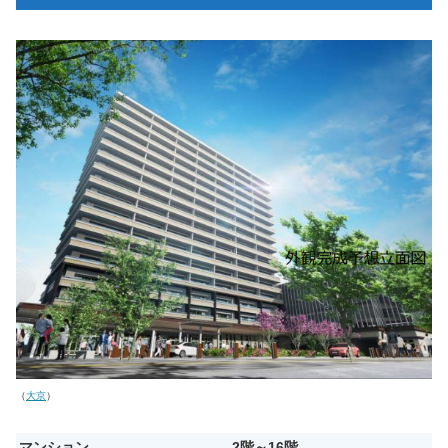
（
大京
）
マンション
2階～16階