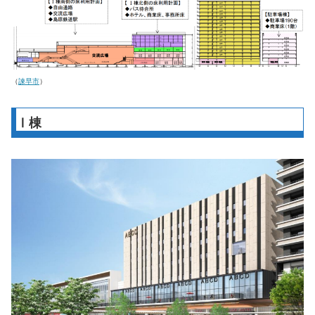
（
諫早市
）
Ⅰ棟