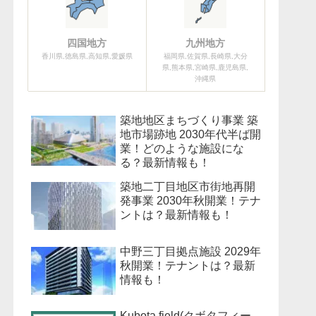
四国地方
九州地方
香川県,徳島県,高知県,愛媛県
福岡県,佐賀県,長崎県,大分
県,熊本県,宮崎県,鹿児島県,
沖縄県
築地地区まちづくり事業 築
地市場跡地 2030年代半ば開
業！どのような施設にな
る？最新情報も！
築地二丁目地区市街地再開
発事業 2030年秋開業！テナ
ントは？最新情報も！
中野三丁目拠点施設 2029年
秋開業！テナントは？最新
情報も！
Kubota field(クボタフィー