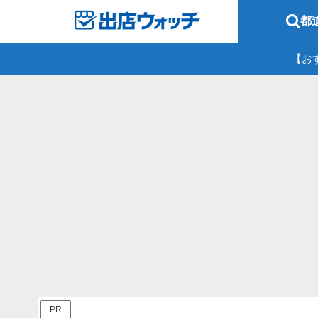
都
【お
PR