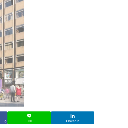
LINE
LinkedIn
0