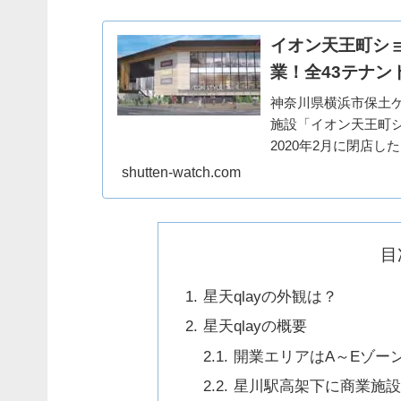
イオン天王町ショッ
業！全43テナン
神奈川県横浜市保土
施設「イオン天王町ショ
2020年2月に閉店
ッピングセンターには、
shutten-watch.com
目
星天qlayの外観は？
星天qlayの概要
開業エリアはA～Eゾー
星川駅高架下に商業施