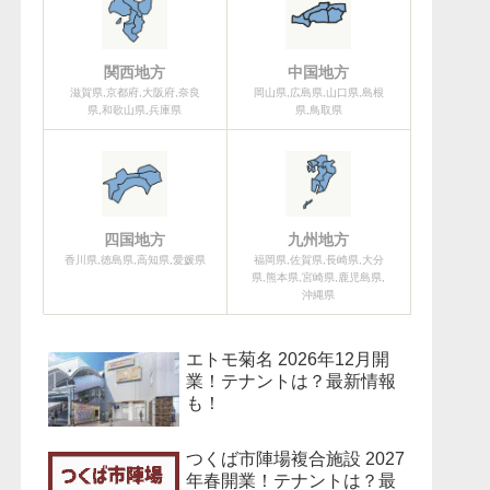
関西地方
中国地方
滋賀県,京都府,大阪府,奈良
岡山県,広島県,山口県,島根
県,和歌山県,兵庫県
県,鳥取県
四国地方
九州地方
香川県,徳島県,高知県,愛媛県
福岡県,佐賀県,長崎県,大分
県,熊本県,宮崎県,鹿児島県,
沖縄県
エトモ菊名 2026年12月開
業！テナントは？最新情報
も！
つくば市陣場複合施設 2027
年春開業！テナントは？最