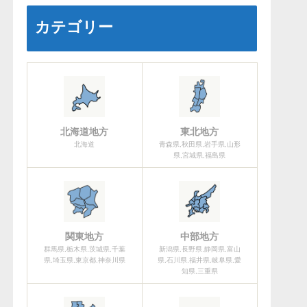
カテゴリー
北海道地方
東北地方
北海道
青森県,秋田県,岩手県,山形
県,宮城県,福島県
関東地方
中部地方
群馬県,栃木県,茨城県,千葉
新潟県,長野県,静岡県,富山
県,埼玉県,東京都,神奈川県
県,石川県,福井県,岐阜県,愛
知県,三重県