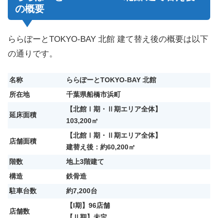
の概要
ららぽーとTOKYO-BAY 北館 建て替え後の概要は以下
の通りです。
名称
ららぽーとTOKYO-BAY 北館
所在地
千葉県船橋市浜町
【北館Ⅰ期・Ⅱ期エリア全体】
延床面積
103,200㎡
【北館Ⅰ期・Ⅱ期エリア全体】
店舗面積
建替え後：約60,200㎡
階数
地上3階建て
構造
鉄骨造
駐車台数
約7,200台
【I期】96店舗
店舗数
【Ⅱ期】未定