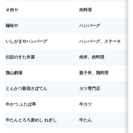
オ肉ヤ
肉料理
極味や
ハンバーグ
いしがまやハンバーグ
ハンバーグ、ステーキ
伝説のすた丼屋
肉丼、肉料理
鶏山劇場
親子丼、鶏料理
とんかつ新宿さぼてん
カツ専門店
牛かつ ふたば亭
牛カツ
牛たんとろろ麦めし ねぎし
牛たん