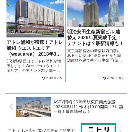
浜」やオフィス、商業施設で構
誕生するIKEAに...
成さ...
明治安田生命新宿ビル 建
替え 2026年夏完成予定！
アトレ浦和が増床！アトレ
テナントは？最新情報も！
浦和 ウエストエリア
東京都新宿区の新宿駅西口前に
（west area） 2018年3月
ある明治安田生命新宿ビルと周
16日（金）開業！気にな
辺建物を建て替える事業「(仮称)
JR浦和駅西口でアトレ浦和が増
明治安田生命新宿ビル」が2026
る駅ビルの内容とは？
床します！Westarea（ウエスト
年夏に完成予定！オフィスを中
エリア）のテナント21店舗一覧
心に、1階と地下1階には商業施
など、アトレ浦和がどのような
2019.06.25
2026.05.05
設ができ、複数店舗が出店予
商業施設になるのか、見ていき
定！そんな、明治安田生命新宿
ますね。【2017年7月1日 公
ビル(仮...
開】【2017年7月10日 1店舗追
加】【2017年10...
ASTY岡崎 JR岡崎駅東口商業施設
2026年6月11日(木)10:00開業！7店舗
一覧！最新情報も！
ニトリ江坂店が2027年早春に開業予