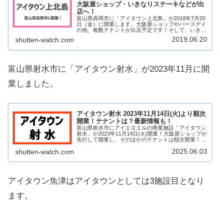
大阪屋ショップ・いきなりステーキなどが出
店へ！
富山県高岡市に「アイタウン上北島」が2018年7月20
日（金）に開業します。大阪屋ショップやバースデイ
の他、複数テナントが出店予定です！そして、いきな
りステーキが高岡市に初出店！！アイタウン上北島が
2019.06.20
shutten-watch.com
どのような商業施設になるのか、見ていきます...
富山県射水市に「アイタウン射水」が2023年11月に開
業しました。
アイタウン射水 2023年11月14日(火)より順次
開業！テナントは？最新情報も！
富山県射水市にアイエヌエルの商業施設「アイタウン
射水」が2023年11月14日(火)開業！大阪屋ショップが
先行して開業し、そのほかのテナントは順次開業！ア
イタウン射水には大阪屋ショップのほか、ニトリやケ
2025.06.03
shutten-watch.com
ーズデンキなど複数店舗が出店！アイタウ...
アイタウン魚津はアイタウンとしては3施設目となり
ます。