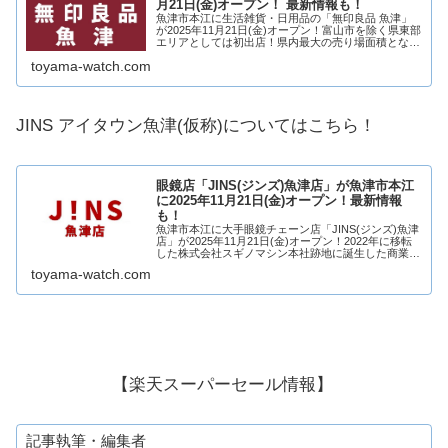
月21日(金)オープン！ 最新情報も！
魚津市本江に生活雑貨・日用品の「無印良品 魚津」
が2025年11月21日(金)オープン！富山市を除く県東部
エリアとしては初出店！県内最大の売り場面積となり
ます！2022年に移転した株式会社 スギノマシン本社
toyama-watch.com
跡地に建設される商業施設「アイタウ...
JINS アイタウン魚津(仮称)についてはこちら！
眼鏡店「JINS(ジンズ)魚津店」が魚津市本江
に2025年11月21日(金)オープン！最新情報
も！
魚津市本江に大手眼鏡チェーン店「JINS(ジンズ)魚津
店」が2025年11月21日(金)オープン！2022年に移転
した株式会社スギノマシン本社跡地に誕生した商業施
設「アイタウン魚津」への出店！アイタウン魚津には
toyama-watch.com
食品スーパーの「大阪屋ショップ...
【楽天スーパーセール情報】
記事執筆・編集者