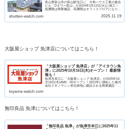
富山県富山市の富山駅北口に、大和ハウス工業の複合
ビル「Dタワー富山」が2024年3月12日(火)に竣工！
低層階は商業施設、高層階はオフィスフロアになりま
す。1階には店舗が6～9店舗出店予定で、うち6店舗
2025.11.19
shutten-watch.com
はぐるなびのフードホール「GURUNA...
大阪屋ショップ 魚津店についてはこちら！
「大阪屋ショップ 魚津店」が「アイタウン魚
津」に2025年10月16日(木)オープン！ 最新情
報も！
魚津市本江に「大阪屋ショップ 魚津店」が2025年10
月16日(木)AM8：00オープン！2022年に移転した株式
会社スギノマシン本社跡地に建設される商業施設「ア
イタウン魚津」への出店となります！「無印良品」、
toyama-watch.com
メガネ・アイウェアの「JINS...
無印良品 魚津についてはこちら！
「無印良品 魚津」が魚津市本江に2025年11