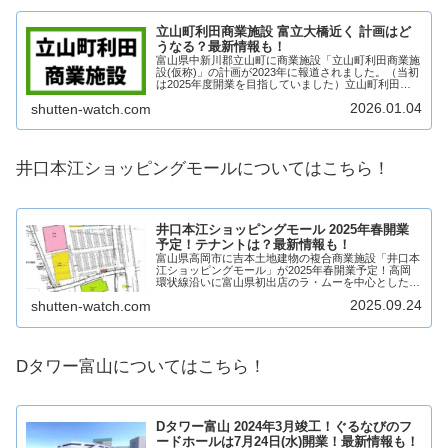
立山町利田商業施設 富立大橋近く 計画はど
うなる？最新情報も！
富山県中新川郡立山町に商業施設「立山町利田商業施
設(仮称)」の計画が2023年に報道されました。（当初
は2025年度開業を目指していました）立山町利田商
業施設は、食品スーパーマーケットを中心に複数店舗
2026.01.04
shutten-watch.com
が出店！立山町利田商業施設がどのような商...
井口本江ショッピングモールについてはこちら！
井口本江ショッピングモール 2025年春開業
予定！テナントは？最新情報も！
富山県高岡市に吉本土地建物の複合商業施設「井口本
江ショッピングモール」が2025年春開業予定！高岡
環状線沿いに富山県初出店のラ・ムーを中心とした新
たな複合商業ゾーンが誕生します！テナントは？アク
2025.09.24
shutten-watch.com
セスは？そういった最新情報や求人情報も含め、井...
Dタワー富山についてはこちら！
Dタワー富山 2024年3月竣工！ぐるなびのフ
ードホールは7月24日(水)開業！最新情報も！