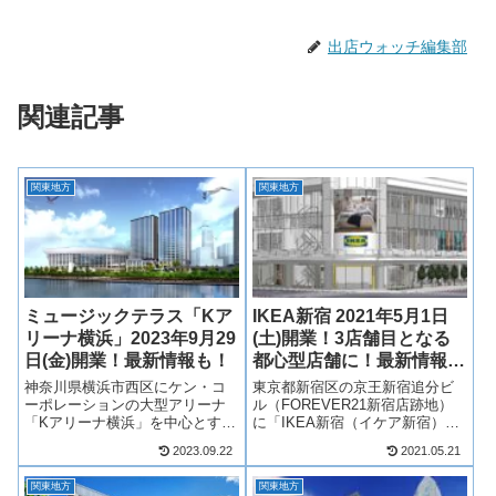
出店ウォッチ編集部
関連記事
関東地方
関東地方
ミュージックテラス「Kア
IKEA新宿 2021年5月1日
リーナ横浜」2023年9月29
(土)開業！3店舗目となる
日(金)開業！最新情報も！
都心型店舗に！最新情報
も！
神奈川県横浜市西区にケン・コ
東京都新宿区の京王新宿追分ビ
ーポレーションの大型アリーナ
ル（FOREVER21新宿店跡地）
「Kアリーナ横浜」を中心とする
に「IKEA新宿（イケア新宿）」
エリア「ミュージックテラス」
が2021年5月1日(土)誕生！IKEA
2023.09.22
2021.05.21
が2023年9月29日(金)開業！大型
としては3店舗目となる都心型店
アリーナ「Kアリーナ横浜」を中
舗となり、地下1階から3階にか
関東地方
関東地方
心とし、ホテル「ヒルトン横
けて出店！そんな、新宿駅前に