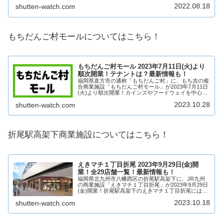
人情報についてみていきましょう！中間市岩瀬の複合
2022.08.18
shutten-watch.com
商業施設の概要中間市岩瀬の複合商業施設の概...
もちだんご村モールについてはこちら！
もちだんご村モール 2023年7月11日(火)より
順次開業！テナントは？最新情報も！
福岡県直方市の通称「もちだんご村」に、もち吉の複
合商業施設「もちだんご村モール」が2023年7月11日
(火)より順次開業！カインズやフードウェイを中心に
複数店舗が出店！そんな、もちだんご村モールについ
2023.10.28
shutten-watch.com
てテナントや求人情報についてみていきまし...
折尾駅高架下商業施設についてはこちら！
えきマチ１丁目折尾 2023年9月29日(金)開
業！全29店舗一覧！最新情報も！
福岡県北九州市八幡西区の折尾駅高架下に、JR九州
の商業施設「えきマチ１丁目折尾」が2023年9月29日
(金)開業！折尾駅高架下のえきマチ１丁目折尾には飲
食店や食品スーパーマーケットなど、日常に寄り添っ
2023.10.18
shutten-watch.com
た店舗が29店舗出店！折尾駅直結の商業施...