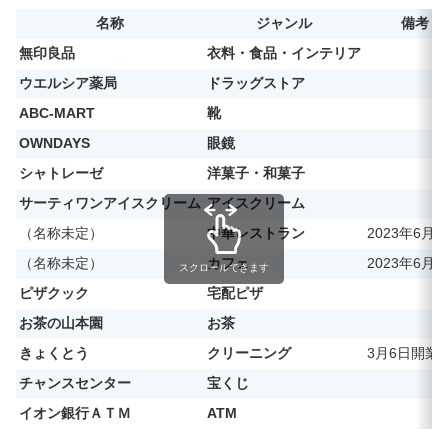
名称
ジャンル
備考
無印良品
衣料・食品・インテリア
ウエルシア薬局
ドラッグストア
ABC-MART
靴
OWNDAYS
眼鏡
シャトレーゼ
洋菓子・和菓子
サーティワンアイスクリーム
アイスクリーム
（名称未定）
中華レストラン
2023年6月
（名称未定）
カフェ
2023年6月
スクロールできます
ピザクック
宅配ピザ
お茶の山本園
お茶
きょくとう
クリーニング
3月6日開業
チャンスセンター
宝くじ
イオン銀行ＡＴＭ
ATM