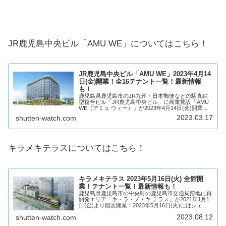
JR鹿児島中央ビル「AMU WE」についてはこちら！
JR鹿児島中央ビル「AMU WE」2023年4月14
日(金)開業！全16テナント一覧！最新情報
も！
鹿児島県鹿児島市のJR九州・日本郵便などの駅直結
型複合ビル「JR鹿児島中央ビル」に商業施設「AMU
WE（アミュ ウィー）」が2023年4月14日(金)開業！
JR鹿児島中央ビルはオフィス、商業施設で構成さ
2023.03.17
shutten-watch.com
れ、アミュウィーには山形屋ストアをは...
キラメキテラスについてはこちら！
キラメキテラス 2023年5月16日(火) 全館開
業！テナント一覧！最新情報も！
鹿児島県鹿児島市の中央町の鹿児島市交通局跡地に再
開発エリア「キ・ラ・メ・キ テラス」が2021年1月1
日(金)より順次開業！2023年5月16日(火)にはシェラ
トン鹿児島と商業施設も開業しグランドオープン！医
2023.08.12
shutten-watch.com
療施設、ホテル「シェラトン鹿児島...