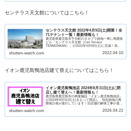
センテラス天文館についてはこちら！
センテラス天文館 2022年4月9日(土)開業！全
71テナント一覧！最新情報も！
鹿児島県鹿児島市千日町のタカプラ跡地一帯に再開発
ビル「センテラス天文館（Cen Terrace
TENMONKAN）」が2022年4月9日(土)に完成！高層
階はホテル、低層階は商業施設となり、71店舗が出
2022.04.10
shutten-watch.com
店！鹿児島市中心市街地の一等地として...
イオン鹿児島鴨池店建て替えについてはこちら！
イオン鹿児島鴨池店 2024年8月31日(土)に閉
店し建て替えへ！最新情報も！
鹿児島県鹿児島市の商業施設「イオン鹿児島鴨池店」
が2024年8月31日(土)をもって閉店し、現在跡地の再
開発計画が進行しています！旧店舗の解体工事が進め
られており、跡地にはイオングループによる商業施設
2026.04.22
shutten-watch.com
をベースとした新たな複合型施設が建設され...