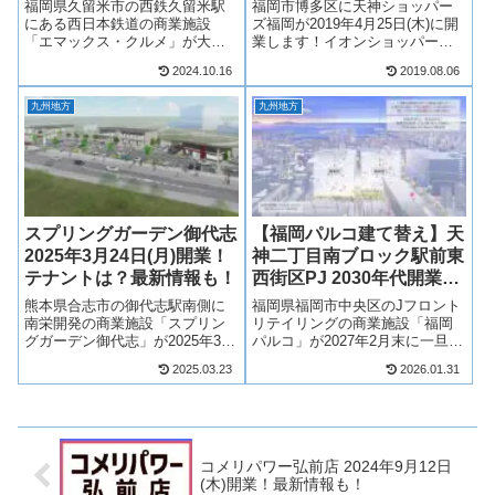
新情報も！
最新情報も！
福岡県久留米市の西鉄久留米駅
福岡市博多区に天神ショッパー
にある西日本鉄道の商業施設
ズ福岡が2019年4月25日(木)に開
「エマックス・クルメ」が大規
業します！イオンショッパーズ
模改装され「レイリア久留米」
福岡店の大規模リニューアルに
2024.10.16
2019.08.06
として2023年6月に第1期開業
よって誕生する天神ショッパー
し、2024年10月12日(土)10時に
ズ福岡。商業フロアは地下1階か
九州地方
九州地方
グランドオープン！エマックス
ら地上4階になりますが、集客力
クルメが閉店し、およそ2年か
を高めるそうです！そんな、天
け...
神...
スプリングガーデン御代志
【福岡パルコ建て替え】天
2025年3月24日(月)開業！
神二丁目南ブロック駅前東
テナントは？最新情報も！
⻄街区PJ 2030年代開業予
定！どのような施設に？最
熊本県合志市の御代志駅南側に
福岡県福岡市中央区のJフロント
新情報も！
南栄開発の商業施設「スプリン
リテイリングの商業施設「福岡
グガーデン御代志」が2025年3月
パルコ」が2027年2月末に一旦閉
24日(月)より順次開業！スプリン
店し、その周辺エリアが建て替
2025.03.23
2026.01.31
グガーデン御代志は、食品スー
わり「天神二丁目南ブロック駅
パーマーケットを中心に100円シ
前東⻄街区プロジェクト」とし
ョップや飲食店など複数店舗が
て、2030年代開業予定！旧岩田
出店！御代志土地区画整理事
屋本館を引き継いだ建物は建て
業...
替え...
コメリパワー弘前店 2024年9月12日
(木)開業！最新情報も！