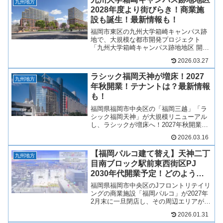
（天神の中心市街地）へと進出...
九州地方
2028年度より街びらき！商業施
設も誕生！最新情報も！
福岡市東区の九州大学箱崎キャンパス跡
地で、大規模な都市開発プロジェクト
「九州大学箱崎キャンパス跡地地区 開発
事業」が本格始動し、2028年度より街び
2026.03.27
らき！約50ヘクタールという広大な敷地
に、オフィス、レジデンス、医療・研究
ラシック福岡天神が増床！2027
施設、そして商業施...
九州地方
年秋開業！テナントは？最新情報
も！
福岡県福岡市中央区の「福岡三越」「ラ
シック福岡天神」が大規模リニューアル
し、ラシックが増床へ！2027年秋開業！
5階から9階がラシックとなり、新規店舗
2026.03.16
が出店へ！福岡三越も生まれ変わる！そ
んな、ラシック福岡天神の増床がどのよ
【福岡パルコ建て替え】天神二丁
うな店舗になるのか...
九州地方
目南ブロック駅前東⻄街区PJ
2030年代開業予定！どのような
施設に？最新情報も！
福岡県福岡市中央区のJフロントリテイリ
ングの商業施設「福岡パルコ」が2027年
2月末に一旦閉店し、その周辺エリアが建
て替わり「天神二丁目南ブロック駅前東
2026.01.31
⻄街区プロジェクト」として、2030年代