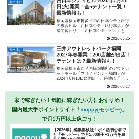
西日本シティビル 2026年7月21
ェクトで、高層...
九州地方
日(火)開業！全5テナント一覧！
最新情報も！
福岡県福岡市博多区の西日本シティ銀行
の複合ビル「西日本シティ銀行本店」が
建て替わり、「西日本シティビル」とし
て2026年7月21日(火)に生まれ変わりま
2026.06.25
す！オフィス、商業施設の複合ビルとな
り、地下1階~1階は商業施設となる予定
三井アウトレットパーク福岡
で複数店舗が出...
九州地方
2027年春開業！200店舗が出店！
テナントは？最新情報も！
福岡県福岡市西区の福岡地所のアウトレ
ットモール「マリノアシティ福岡」が
2024年8月18日に閉店し、跡地に「（仮
称）三井アウトレットパーク 福岡」とし
2026.06.17
て2027年春に開業予定です！マリノアシ
ティ福岡のアウトレット棟を建て替える
とともに、一部...
家で稼ぎたい！気軽に稼ぎたい方におすすめ！
国内最大手ポイントサイト「
moppy(モッピー)
」
で月1万円以上稼ごう！
【2026年】編集部検証！ポイ活初心者で
も「モッピー」で月5,000円〜1万円を狙