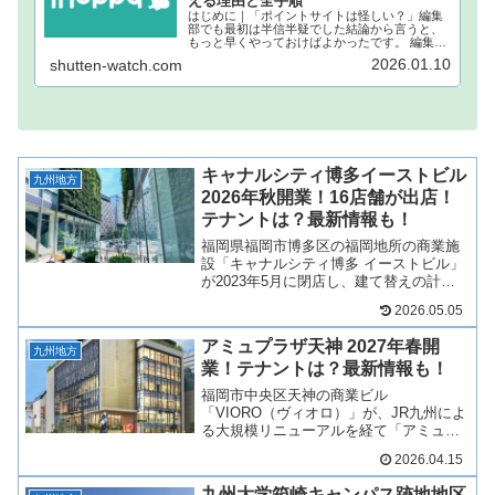
える理由と全手順
はじめに｜「ポイントサイトは怪しい？」編集
部でも最初は半信半疑でした結論から言うと、
もっと早くやっておけばよかったです。 編集部
でもこれまで何度も「ポイ活」の広告を目にし
2026.01.10
shutten-watch.com
てきましたが、本当にお金になるの？個人情報
が抜かれるんじゃない？どうせ...
キャナルシティ博多イーストビル
九州地方
2026年秋開業！16店舗が出店！
テナントは？最新情報も！
福岡県福岡市博多区の福岡地所の商業施
設「キャナルシティ博多 イーストビル」
が2023年5月に閉店し、建て替えの計画
でしたが、2026年秋に再び開業！キャナ
2026.05.05
ルシティ博多イーストビルは復活し、16
店舗が出店！キャナルシティ博多イース
アミュプラザ天神 2027年春開
トビルの再開...
九州地方
業！テナントは？最新情報も！
福岡市中央区天神の商業ビル
「VIORO（ヴィオロ）」が、JR九州によ
る大規模リニューアルを経て「アミュプ
ラザ天神」として2027年春に誕生しま
2026.04.15
す！これまで駅ビルを中心に展開してき
た「アミュプラザ」が、初めて駅の外
九州大学箱崎キャンパス跡地地区