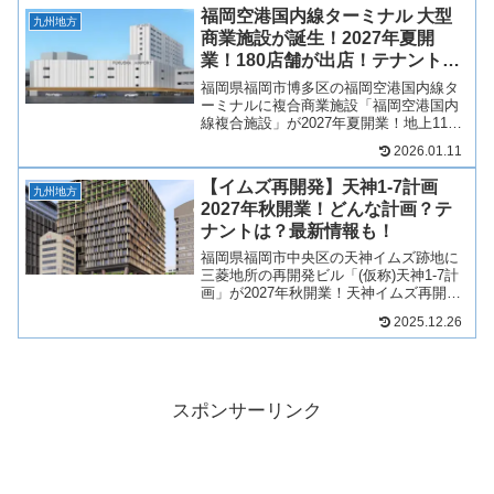
開業予定！旧岩田屋本館を引き継いだ建
福岡空港国内線ターミナル 大型
物は建て替え...
九州地方
商業施設が誕生！2027年夏開
業！180店舗が出店！テナント
は？最新情報も！
福岡県福岡市博多区の福岡空港国内線タ
ーミナルに複合商業施設「福岡空港国内
線複合施設」が2027年夏開業！地上11階
建てで、1階から4階までが複合商業施設
2026.01.11
になり、180店舗が新たに出店へ！空港直
結の商業施設としては国内最大クラスと
【イムズ再開発】天神1-7計画
なります！そ...
九州地方
2027年秋開業！どんな計画？テ
ナントは？最新情報も！
福岡県福岡市中央区の天神イムズ跡地に
三菱地所の再開発ビル「(仮称)天神1-7計
画」が2027年秋開業！天神イムズ再開発
では、オフィスや外資系ホテル「エース
2025.12.26
ホテル福岡」のほか、商業施設には地下2
階から2階に複数店舗が出店予定！そん
な、天神イム...
スポンサーリンク