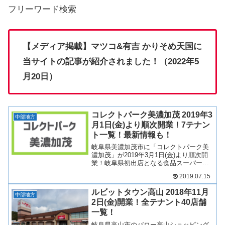
フリーワード検索
【メディア掲載】マツコ&有吉 かりそめ天国に
当サイトの記事が紹介されました！（2022年5
月20日）
コレクトパーク美濃加茂 2019年3
中部地方
月1日(金)より順次開業！7テナン
ト一覧！最新情報も！
岐阜県美濃加茂市に「コレクトパーク美
濃加茂」が2019年3月1日(金)より順次開
業！岐阜県初出店となる食品スーパーマ
ーケットアルビスのほかスタバなど7店舗
2019.07.15
が出店！コレクトパーク美濃加茂がどの
ような商業施設になるのか、テナントや
ルビットタウン高山 2018年11月
求人情報につい...
中部地方
2日(金)開業！全テナント40店舗
一覧！
岐阜県高山市のバロー高山ショッピング