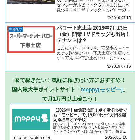
センターがルビットタウン高山に生まれ
変わります！ザイマックスとバローの合
弁会社であるバローマックスが、新商業
2019.07.15
施設「ルビットタウン高山」に改装オー
プンすることになりました！ファッショ
バロー下恵土店 2018年7月13日
ン・雑貨・飲食店など高山...
中部地方
（金）開業！Vドラッグも出店！
テナントは？
こんにちは！fukuです。可児市のメトー
カケフ跡地にバロー下恵土店が出店しま
す！可児市の下恵土のバローについて見
ていきましょう！バロー下恵土店の概要
2019.07.15
バロー下恵土店の概要は以下の通りで
す。名称スーパーマーケットバロー下恵
土店所在地岐阜県可児市...
家で稼ぎたい！気軽に稼ぎたい方におすすめ！
国内最大手ポイントサイト「
moppy(モッピー)
」
で月1万円以上稼ごう！
【2026年】編集部検証！ポイ活初心者で
も「モッピー」で月5,000円〜1万円を狙
える理由と全手順
はじめに｜「ポイントサイトは怪しい？」編集
部でも最初は半信半疑でした結論から言うと、
もっと早くやっておけばよかったです。 編集部
でもこれまで何度も「ポイ活」の広告を目にし
2026.01.10
shutten-watch.com
てきましたが、本当にお金になるの？個人情報