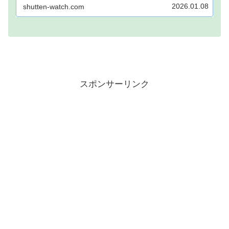
ー」が注目されています！モッピーに登録し、
2026.01.08
shutten-watch.com
自宅でポイントを稼げば、あなたも月1万円稼ぐ
ことも夢ではありません。...
スポンサーリンク