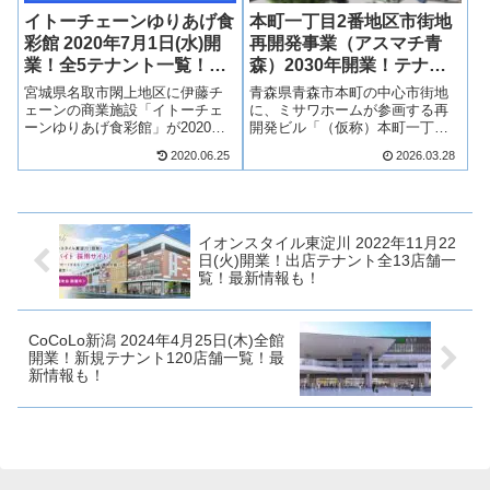
イトーチェーンゆりあげ食
本町一丁目2番地区市街地
彩館 2020年7月1日(水)開
再開発事業（アスマチ青
業！全5テナント一覧！最
森）2030年開業！テナン
新情報も！
トは？最新情報も！
宮城県名取市閖上地区に伊藤チ
青森県青森市本町の中心市街地
ェーンの商業施設「イトーチェ
に、ミサワホームが参画する再
ーンゆりあげ食彩館」が2020年7
開発ビル「（仮称）本町一丁目2
月1日(水)に開業！イトーチェー
番地区市街地再開発事業（アス
2020.06.25
2026.03.28
ンゆりあげ食彩館は、食品スー
マチ青森）」が2030年3月に完成
パーを中心に100円ショップやド
予定！青森ねぶた祭の運行コー
ラッグストアなど、5店舗が出
スに面する約0.5ヘクタールの敷
店！イトーチェーンゆりあげ食
地に、地上13階建ての複合ビル
彩...
が...
イオンスタイル東淀川 2022年11月22
日(火)開業！出店テナント全13店舗一
覧！最新情報も！
CoCoLo新潟 2024年4月25日(木)全館
開業！新規テナント120店舗一覧！最
新情報も！