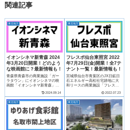
関連記事
東北地方
東北地方
イオンシネマ新青森 2024
フレスポ仙台東照宮 2022
年3月20日開業！どのよう
年7月29日(金)開業！全7テ
な映画館に？最新情報も！
ナント一覧！最新情報も！
青森県青森市の商業施設「ガー
宮城県仙台市青葉区のJX日鉱日
ラタウン」にイオンシネマの映
石エネルギー高松社宅跡地に大
画館「イオンシネマ新青森」が
和リースの商業施設「フレスポ
2024年3月20日開業！青森市に待
仙台東照宮」が2022年7月29日
2024.09.14
2022.07.23
望のイオンシネマのシネマコン
(金)に開業！フレスポ仙台東照宮
プレックスが誕生！そんな、イ
は、食品スーパーマーケット
東北地方
東北地方
オンシネマ新青森について概要
「ヨークベニマル」を中心に7店
や求人情報などいろいろ見てい
舗が出店！フレスポ仙台東照宮
きたいと...
がど...