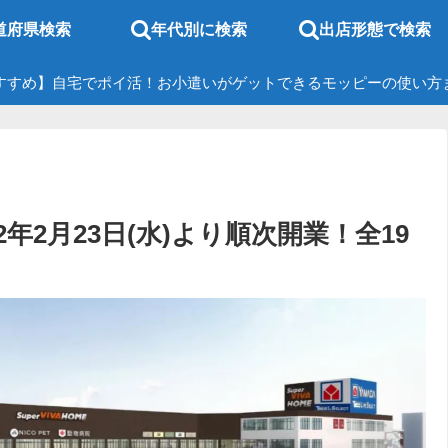
道府県検索
年代別に検索
出店形態で検索
すすめ】自宅でポイ活！お小遣いがゲットできるモッピーの使い方
年2月23日(水)より順次開業！全19