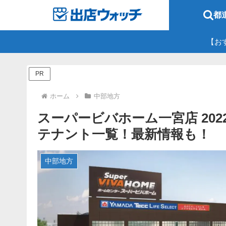
都
【お
PR
ホーム
中部地方
スーパービバホーム一宮店 2022
テナント一覧！最新情報も！
中部地方