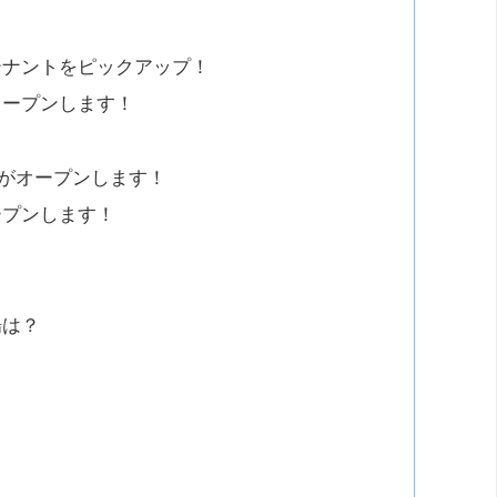
テナントをピックアップ！
オープンします！
？
w一宮店がオープンします！
ープンします！
場は？