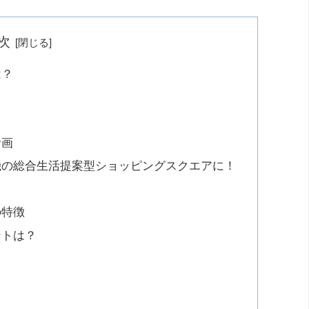
次
は？
計画
機の総合生活提案型ショッピングスクエアに！
て
の特徴
ントは？