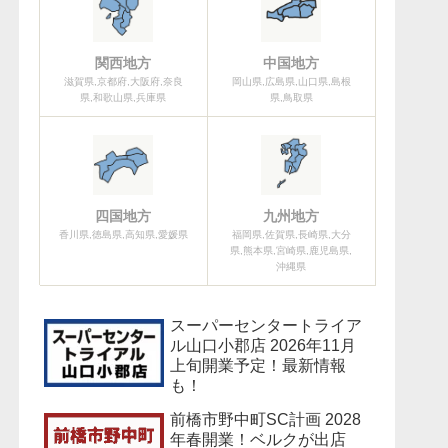
関西地方
中国地方
滋賀県,京都府,大阪府,奈良
岡山県,広島県,山口県,島根
県,和歌山県,兵庫県
県,鳥取県
四国地方
九州地方
香川県,徳島県,高知県,愛媛県
福岡県,佐賀県,長崎県,大分
県,熊本県,宮崎県,鹿児島県,
沖縄県
スーパーセンタートライア
ル山口小郡店 2026年11月
上旬開業予定！最新情報
も！
前橋市野中町SC計画 2028
年春開業！ベルクが出店