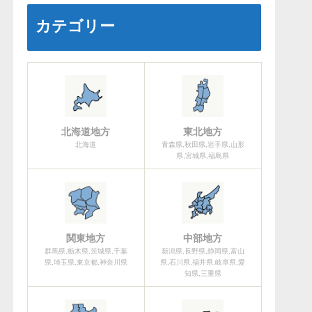
カテゴリー
北海道地方
東北地方
北海道
青森県,秋田県,岩手県,山形
県,宮城県,福島県
関東地方
中部地方
群馬県,栃木県,茨城県,千葉
新潟県,長野県,静岡県,富山
県,埼玉県,東京都,神奈川県
県,石川県,福井県,岐阜県,愛
知県,三重県