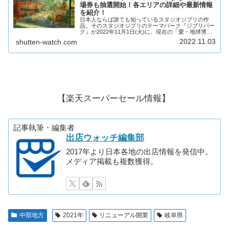
場券も抽選開始！各エリアの詳細や最新情報
を紹介！
日本人ならば誰ても知っているスタジオジブリの作
品。そのスタジオジブリのテーマパーク『ジブリパー
ク』が2022年11月1日(火)に、現在の「愛・地球博記
念公園(モリコロパーク)」に開業予定となっておりま
2022.11.03
shutten-watch.com
す!すでに注目が集まっているこのジブリパ...
【楽天スーパーセール情報】
記事執筆・編集者
出店ウォッチ編集部
2017年より日本各地の出店情報を発信中。
メディア掲載も複数獲得。
中部地方
2021年
リニューアル開業
岐阜県