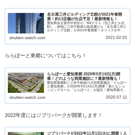
名古屋三井ビルディング北館が2021年春開
業！約13店舗が出店予定！最新情報も！
愛知県名古屋市中村区の「M4テラス（旧三井ビル北
館）」跡地に三井不動産の超高層ビル「名古屋三井ビ
ルディング北館」が2021年春開業！オフィスを中心
に商業施設などからなる複合ビルとなり、約13店舗が
2021.02.01
shutten-watch.com
出店予定！名古屋駅と地下街で直結という立地も...
ららぽーと東郷についてはこちら！
ららぽーと愛知東郷 2020年9月14日(月)開
業！どのような商業施設に？最新情報も！
愛知県東郷町に三井不動産の大型商業施設「ららぽー
と愛知東郷」が2020年9月14日(月)開業！新たなショ
ッピングモール「ららぽーと」が誕生！愛知県最大級
の商業施設に！ららぽーと愛知東郷には、ファッショ
2020.07.11
shutten-watch.com
ン、雑貨、飲食店、サービス店舗など201...
2022年度にはジブリパークが開業します！
ジブリパークが2022年11月1日(火)に開業！入