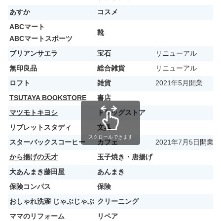
あすか
コスメ
ABCマート
靴
ABCマートスポーツ
ブリアンサエラ
宝石
リニューアル
無印良品
総合雑貨
リニューアル
ロフト
雑貨
2021年5月開業
TSUTAYA BOOKSTORE
書店
マツモトキヨシ
ドラッグストア
リブレットスタディ
文具
スクロールできます
スターバックスコーヒー
カフェ
2021年7月5日開業
から揚げの天才
玉子焼き・唐揚げ
大あんまき藤田屋
あんまき
保険コンパス
保険
おしゃれ洗濯 じゃぶじゃぶ
クリーニング
ママのリフォーム
リペア