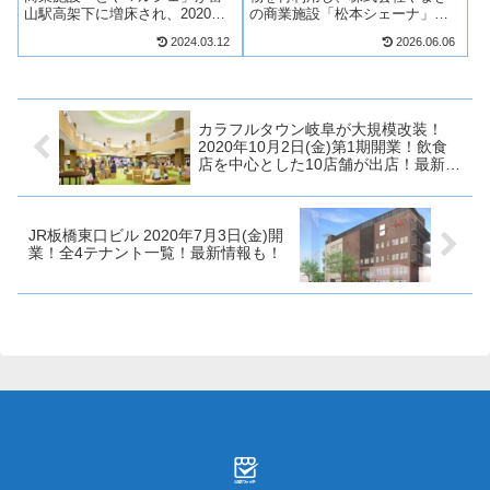
山駅高架下に増床され、2020年5
の商業施設「松本シェーナ」が
月9日(土)に開業！2020年6月1日
2026年6月30日(火)に開業！生活
2024.03.12
2026.06.06
(月)にグランドオープン！とやマ
に便利なドン・キホーテをはじ
ルシェには飲食店を中心に12店
め、クリニックモール、屋内型
舗が出店！そんな、とやマルシ
動物園、ゲストハウスなど約40
ェの増床について、テ...
店舗が出店！そんな松本シェー
ナ...
カラフルタウン岐阜が大規模改装！
2020年10月2日(金)第1期開業！飲食
店を中心とした10店舗が出店！最新情
報も！
JR板橋東口ビル 2020年7月3日(金)開
業！全4テナント一覧！最新情報も！