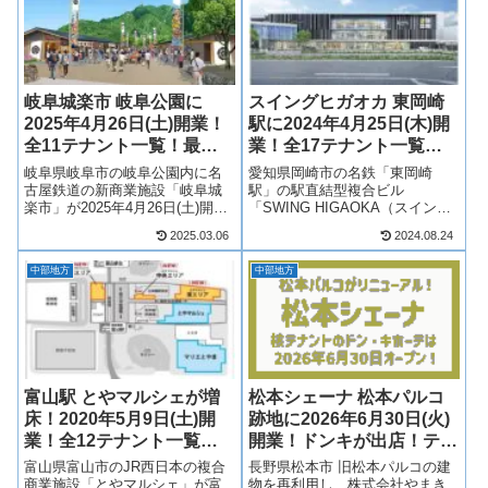
岐阜城楽市 岐阜公園に
スイングヒガオカ 東岡崎
2025年4月26日(土)開業！
駅に2024年4月25日(木)開
全11テナント一覧！最新
業！全17テナント一覧！
情報も！
最新情報も！
岐阜県岐阜市の岐阜公園内に名
愛知県岡崎市の名鉄「東岡崎
古屋鉄道の新商業施設「岐阜城
駅」の駅直結型複合ビル
楽市」が2025年4月26日(土)開
「SWING HIGAOKA（スイング
業！7棟の木造建築物には食べ歩
ヒガオカ）」が2024年4月25日
2025.03.06
2024.08.24
きも楽しめる岐阜の地域食材を
(木)に開業！ミュープラット東岡
使ったお店、地元の文化を感じ
崎の1階から3階は商業施設「ス
中部地方
中部地方
られるお店など、11店舗が出店
イングモール」となり、17店舗
へ！そんな、名古屋鉄道の新商
が出店！東岡崎駅直結の商業
業施...
施...
富山駅 とやマルシェが増
松本シェーナ 松本パルコ
床！2020年5月9日(土)開
跡地に2026年6月30日(火)
業！全12テナント一覧！
開業！ドンキが出店！テナ
最新情報も！
ントは？最新情報も！
富山県富山市のJR西日本の複合
長野県松本市 旧松本パルコの建
商業施設「とやマルシェ」が富
物を再利用し、株式会社やまき