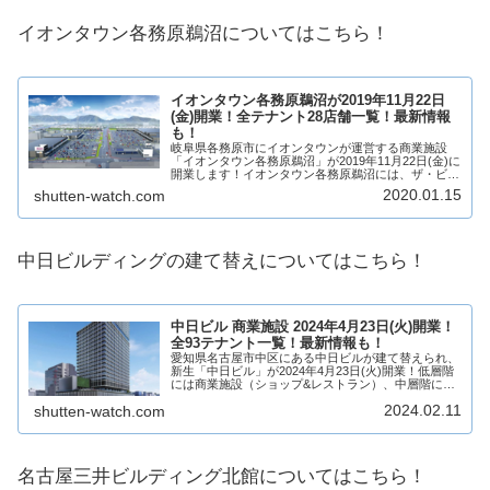
イオンタウン各務原鵜沼についてはこちら！
イオンタウン各務原鵜沼が2019年11月22日
(金)開業！全テナント28店舗一覧！最新情報
も！
岐阜県各務原市にイオンタウンが運営する商業施設
「イオンタウン各務原鵜沼」が2019年11月22日(金)に
開業します！イオンタウン各務原鵜沼には、ザ・ビッ
グを核に様々なジャンルのテナントが28店舗が出店！
2020.01.15
shutten-watch.com
テナントは？アクセスは？そういった最新...
中日ビルディングの建て替えについてはこちら！
中日ビル 商業施設 2024年4月23日(火)開業！
全93テナント一覧！最新情報も！
愛知県名古屋市中区にある中日ビルが建て替えられ、
新生「中日ビル」が2024年4月23日(火)開業！低層階
には商業施設（ショップ&レストラン）、中層階には
オフィス、高層階にはホテル「ザロイヤルパークホテ
2024.02.11
shutten-watch.com
ルアイコニック名古屋」が入居する複合施設...
名古屋三井ビルディング北館についてはこちら！