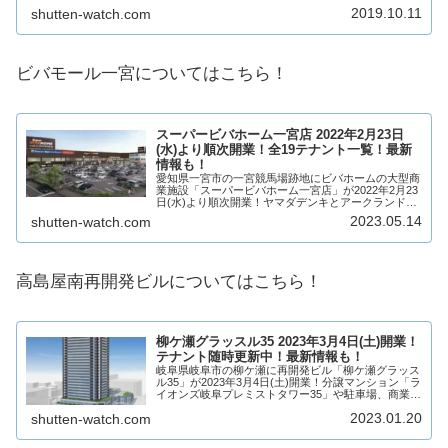
「カラフルタウン エミノワ」を増床開業！アウトド
2019.10.11
shutten-watch.com
ア施設のモンベルなど8店舗が出店！そんな...
ビバモール一宮についてはこちら！
スーパービバホーム一宮店 2022年2月23日
(水)より順次開業！全19テナント一覧！最新
情報も！
愛知県一宮市の一宮競馬場跡地にビバホームの大型商
業施設「スーパービバホーム一宮店」が2022年2月23
日(水)より順次開業！ヤマダデンキとアークランドサ
カモトの総合生活提案型ショッピングスクエアになり
2023.05.14
shutten-watch.com
ます！スーパービバホーム一宮店を中心にス...
高島屋南再開発ビルについてはこちら！
柳ケ瀬グラッスル35 2023年3月4日(土)開業！
テナント随時更新中！最新情報も！
岐阜県岐阜市の柳ケ瀬に再開発ビル「柳ケ瀬グラッス
ル35」が2023年3月4日(土)開業！分譲マンション「ラ
イオンズ岐阜プレミストタワー35」や駐車場、商業施
設を中心とし、1階と2階が商業施設となり、店舗が
2023.01.20
shutten-watch.com
20店舗出店！岐阜市中心市街地の一等...