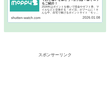
もご紹介！
2026年はポイントを稼いで現金やギフト券、マ
イルなどと交換する「ポイ活」がブームに！そ
んな中、自宅で稼げるポイントサイト「モッピ
ー」が注目されています！モッピーに登録し、
2026.01.08
shutten-watch.com
自宅でポイントを稼げば、あなたも月1万円稼ぐ
ことも夢ではありません。...
スポンサーリンク