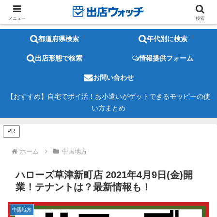
メニュー
検索
都道府県検索
年代別に検索
出店形態で検索
情報提供フォーム
お問い合わせ
【おすすめ】自宅でポイ活！お小遣いがゲットできるモッピーの使
い方まとめ
PR
ホーム
中国地方
ハローズ草津新町店 2021年4月9日(金)開
業！テナントは？最新情報も！
中国地方