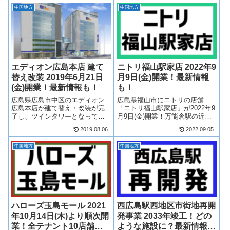
中国地方
中国地方
エディオン広島本店 建て
ニトリ福山駅家店 2022年9
替え改装 2019年6月21日
月9日(金)開業！最新情報
(金)開業！最新情報も！
も！
広島県広島市中区のエディオン
広島県福山市にニトリの店舗
広島本店が建て替え・改装が完
「ニトリ福山駅家店」が2022年9
了し、ツインタワーとなって
月9日(金)開業！万能倉駅の近く
2019年6月21日(金)に開業しま
に出店する店舗となります！そ
2019.08.06
2022.09.05
す！広島市では地域一番店、エ
んな、ニトリ福山駅家店につい
ディオンの中でも「なんば本
て、テナントや開業日について
中国地方
中国地方
店」に次ぐ最大級の店舗となり
見ていきましょう！【2022年2月
ます！テナントは？求人情報
23日 公開】【2022年9月...
は？同時に、営...
ハローズ玉島モール 2021
西広島駅西地区市街地再開
年10月14日(木)より順次開
発事業 2033年竣工！どの
業！全テナント10店舗一
ような施設に？最新情報