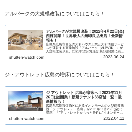
アルパークの大規模改装についてはこちら！
アルパークが大規模改装！2022年4月22日(金)
西棟開業！世界最大の無印良品出店！最新情
報も！
広島県広島市西区の大和ハウス工業と大和情報サービ
スが運営する商業施設「アルパーク（ALPARK）」が
大規模改装され、2021年12月3日(金)第1期開業に続
き、2022年4月22日(金)には西棟開業！西館が2022年
2023.06.24
shutten-watch.com
4月22日(金)、東館が...
ジ・アウトレット広島の増床についてはこちら！
ジ アウトレット 広島が増床へ！2021年11月
26日(金)開業！新規テナント33店舗一覧！最
新情報も！
広島県広島市佐伯区にあるイオンモールの大型商業施
設「ジ アウトレット 広島」が2021年11月26日(金)に
増床！「”アウトレットをもっと身近に”イオンモール
だからできる地域創生型アウトレットモール」をテー
2022.04.11
shutten-watch.com
マに、増床エリアには合計33店舗が...