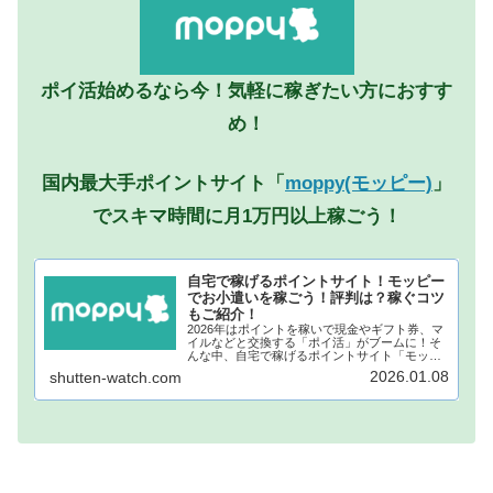
ポイ活始めるなら今！気軽に稼ぎたい方におすす
め！
国内最大手ポイントサイト「
moppy(モッピー)
」
でスキマ時間に月1万円以上稼ごう！
自宅で稼げるポイントサイト！モッピー
でお小遣いを稼ごう！評判は？稼ぐコツ
もご紹介！
2026年はポイントを稼いで現金やギフト券、マ
イルなどと交換する「ポイ活」がブームに！そ
んな中、自宅で稼げるポイントサイト「モッピ
ー」が注目されています！モッピーに登録し、
2026.01.08
shutten-watch.com
自宅でポイントを稼げば、あなたも月1万円稼ぐ
ことも夢ではありません。...