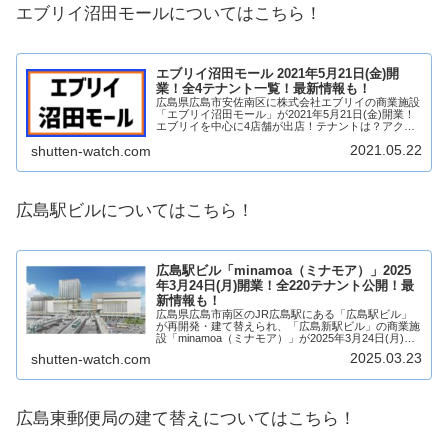
エブリイ沼田モールについてはこちら！
エブリイ沼田モール 2021年5月21日(金)開
業！全4テナント一覧！最新情報も！
広島県広島市安佐南区に株式会社エブリイの商業施設
「エブリイ沼田モール」が2021年5月21日(金)開業！
エブリイを中心に4店舗が出店！テナントは？アクセ
スは？求人情報も含め、詳しく見ていきます！
2021.05.22
shutten-watch.com
【2020年10月5日 公開】【2021年4月...
広島駅ビルについてはこちら！
広島駅ビル「minamoa（ミナモア）」2025
年3月24日(月)開業！全220テナント公開！最
新情報も！
広島県広島市南区のJR広島駅にある「広島駅ビル」
が再開発・建て替えられ、「広島新駅ビル」の商業施
設「minamoa（ミナモア）」が2025年3月24日(月)開
業！広島駅ビルにはホテル「ホテルグランヴィア広島
2025.03.23
shutten-watch.com
サウスゲート」、大型商業施設「mi...
広島東郵便局の建て替えについてはこちら！