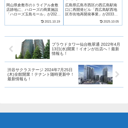
覧！最新情報も！
も！
岡山県倉敷市のトライアル倉敷
広島県広島市西区の西広島駅南
店跡地に、ハローズの商業施設
口に再開発ビル「西広島駅西地
「ハローズ玉島モール」が2021
区市街地再開発事業」が2033年
年10月14日(木)より順次開業！ハ
竣工！高層階は450戸の分譲マン
2021.10.19
2025.10.05
ローズを中心にザグザグなど複
ション、5階・7階建ての商業施
数店舗が出店！そんな、ハロー
設、市営駐輪場を計画していま
ズ玉島モールについてテナント
す。西広島駅前のランドマーク
や求人情報についてみていきま
となる開発事業で期待が高まっ
しょ...
ていま...
プラウドタワー仙台晩翠通 2022年4月
13日(水)開業！イオンが出店へ！最新
情報も！
渋谷サクラステージ 2024年7月25日
(木)全館開業！テナント随時更新中！
最新情報も！