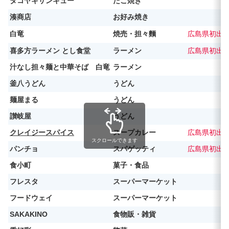
タコヤキサンキュー
たこ焼き
湊商店
お好み焼き
白竜
焼売・担々麵
広島県初出
喜多方ラーメン とし食堂
ラーメン
広島県初出
汁なし担々麺と中華そば 白竜
ラーメン
釜八うどん
うどん
麺屋まる
うどん
讃岐屋
うどん
クレイジースパイス
スープカレー
広島県初出
スクロールできます
パンチョ
スパゲッティ
広島県初出
食小町
菓子・食品
フレスタ
スーパーマーケット
フードウェイ
スーパーマーケット
SAKAKINO
食物販・雑貨