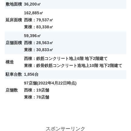
敷地面積
36,200㎡
162,885㎡
延床面積
西棟：79,537㎡
東棟：83,338㎡
59,396㎡
店舗面積
西棟：28,563㎡
東棟：30,833㎡
西棟：鉄筋コンクリート地上6階 地下2階建て
構造
東棟：鉄骨鉄筋コンクリート造地上10階 地下2階建て
駐車台数
1,856台
97店舗(2022年4月22日時点)
店舗数
西棟：19店舗
東棟：78店舗
スポンサーリンク