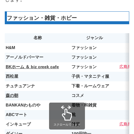
ファッション・雑貨・ホビー
名称
ジャンル
備
H&M
ファッション
アーノルドパーマー
ファッション
BKホーム ＆ biz creek cafe
ファッション
広島県
西松屋
子供・マタニティ服
チュチュアンナ
下着・ルームウェア
森の朝
コスメ
BANKANわものや
着物・和雑貨
ABCマート
靴
インキューブ
雑貨
広島県
スクロールできます
ダイソー
100円均一