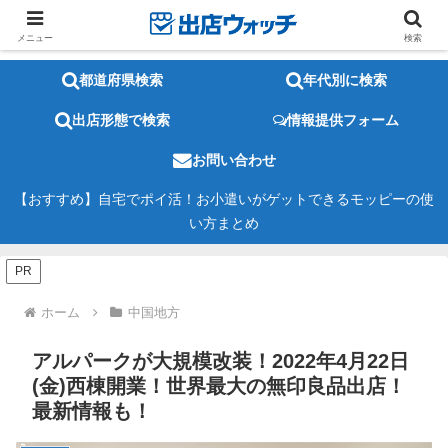
メニュー
検索
都道府県検索
年代別に検索
出店形態で検索
情報提供フォーム
お問い合わせ
【おすすめ】自宅でポイ活！お小遣いがゲットできるモッピーの使
い方まとめ
PR
ホーム
中国地方
アルパークが大規模改装！2022年4月22日
(金)西棟開業！世界最大の無印良品出店！
最新情報も！