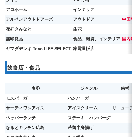
デコホーム
インテリア
アルペンアウトドアーズ
アウトドア
中国地
花好きみなと
生花
無印良品
食品、雑貨、インテリア
国内最
ヤマダデンキ Tecc LIFE SELECT
家電量販店
飲食店・食品
名称
ジャンル
備考
モスバーガー
ハンバーガー
サーティワンアイス
アイスクリーム
リニューア
ペッパーランチ
ステーキ・ハンバーグ
なるとキッチン広島
若鶏半身揚げ