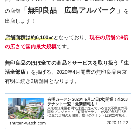
「無印良品 広島アルパーク」
の店舗
を
出店します！
店舗面積は約6,100㎡
となっており、
現在の店舗の8倍
の広さで国内最大規模
です。
無印良品のほぼ全ての商品とサービスを取り扱う「生
活全部店」
を掲げる、2020年4月開業の無印良品東京
有明に続き2店舗目となります。
有明ガーデン 2020年6月17日(水)開業！全203
テナント一覧！最新情報も！
東京都江東区有明で建設が進んでいる住友不動産の再
開発プロジェクト「有明ガーデン」が2020年5月15日
(金)に3店舗のみ開業。残りのテナントは2020年6月17
日(水)開業となりました!都内最大級の8000人収容の
2020.11.22
shutten-watch.com
イベントホールや750室の...