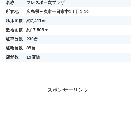
名称
フレスポ三次プラザ
所在地
広島県三次市十日市中1丁目1-10
延床面積
約7,411㎡
敷地面積
約17,505㎡
駐車台数
236台
駐輪台数
85台
店舗数
15店舗
スポンサーリンク