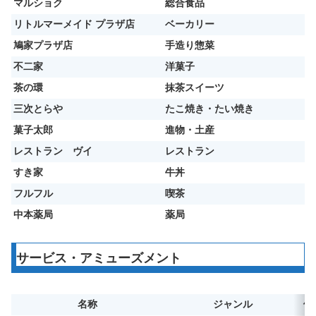
マルショク
総合食品
リトルマーメイド プラザ店
ベーカリー
鳩家プラザ店
手造り惣菜
不二家
洋菓子
茶の環
抹茶スイーツ
三次とらや
たこ焼き・たい焼き
菓子太郎
進物・土産
レストラン ヴイ
レストラン
すき家
牛丼
フルフル
喫茶
中本薬局
薬局
サービス・アミューズメント
名称
ジャンル
備