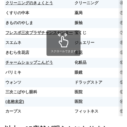
クリーニングのきょくとう
クリーニング
④
くすりの中本
薬局
⑤
きもののやしま
振袖
⑥
フレスポ三次プラザチャンスセンター
宝くじ
⑦
スエムネ
ジュエリー
⑧
スクロールできます
きむら生花店
生花
⑨
チャームショップこんどう
化粧品
⑩
パリミキ
眼鏡
⑪
ウォンツ
ドラッグストア
⑫
三次こばやし眼科
医院
⑬
(名称未定)
医院
⑭
カープス
フィットネス
⑮