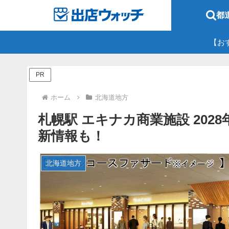
都
【お
PR
ホーム
北海道地方
札幌駅 エキナカ商業施設 20
新情報も！
北海道地方