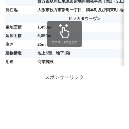
枚方市駅周辺地区市街地再開発事業【第1・2工区
所在地
大阪市枚方市新町一丁目、岡本町及び岡東町 地内
ヒラカタウーヴン
敷地面積
1,450㎡
延床面積
5,850㎡
スクロールできます
高さ
25m
建物構造
地上5階、地下1階
用途
商業施設
スポンサーリンク