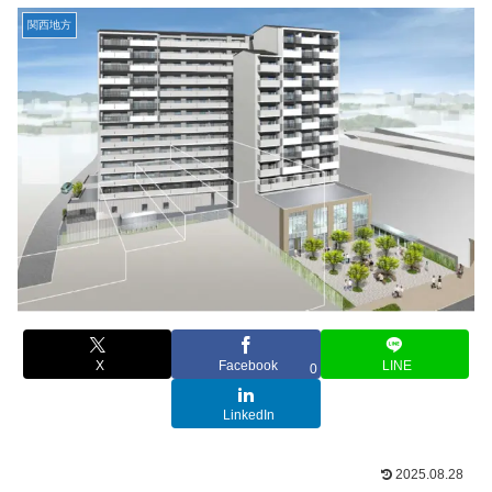
関西地方
X
Facebook
LINE
0
LinkedIn
2025.08.28