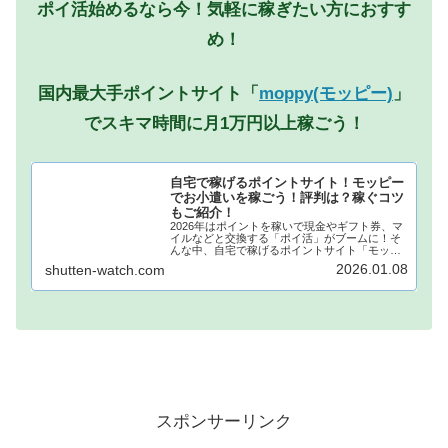
ポイ活始めるなら今！気軽に稼ぎたい方におすす
め！
国内最大手ポイントサイト「
moppy(モッピー)
」
でスキマ時間に月1万円以上稼ごう！
自宅で稼げるポイントサイト！モッピー
でお小遣いを稼ごう！評判は？稼ぐコツ
もご紹介！
2026年はポイントを稼いで現金やギフト券、マ
イルなどと交換する「ポイ活」がブームに！そ
んな中、自宅で稼げるポイントサイト「モッピ
ー」が注目されています！モッピーに登録し、
2026.01.08
shutten-watch.com
自宅でポイントを稼げば、あなたも月1万円稼ぐ
ことも夢ではありません。...
スポンサーリンク