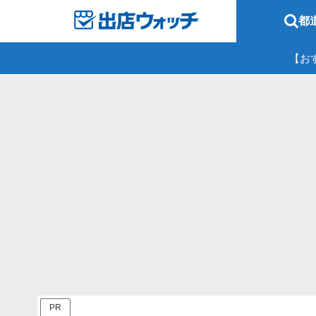
都
【お
PR