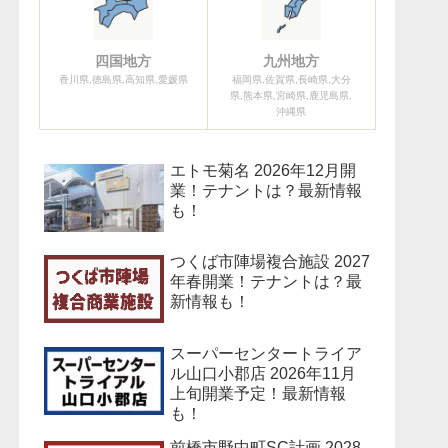
四国地方
九州地方
香川県,徳島県,高知県,愛媛県
福岡県,佐賀県,長崎県,大分
県,熊本県,宮崎県,鹿児島県,
沖縄県
エトモ菊名 2026年12月開
業！テナントは？最新情報
も！
つくば市陣場複合施設 2027
年春開業！テナントは？最
新情報も！
スーパーセンタートライア
ル山口小郡店 2026年11月
上旬開業予定！最新情報
も！
前橋市野中町SC計画 2028