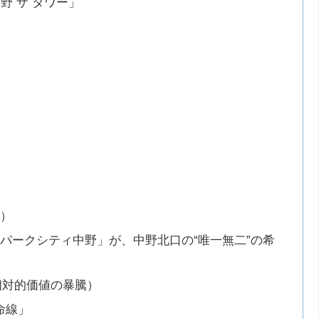
野 ザ タワー」
！
ス）
パークシティ中野」が、中野北口の“唯一無二”の希
相対的価値の暴騰）
生命線」