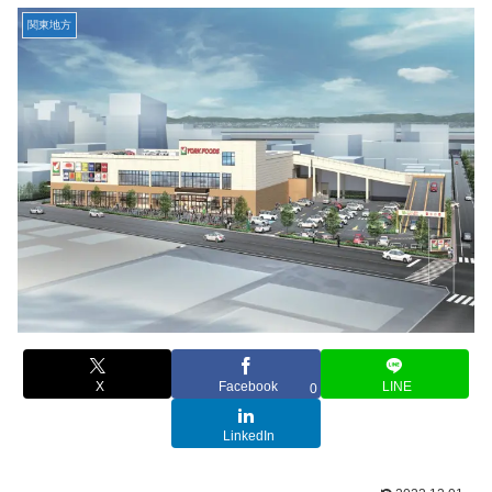
関東地方
X
Facebook
LINE
0
LinkedIn