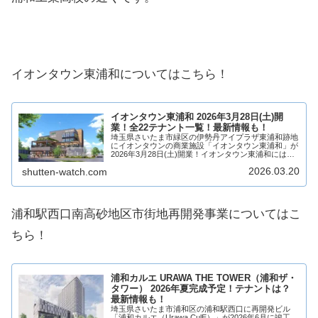
イオンタウン東浦和についてはこちら！
イオンタウン東浦和 2026年3月28日(土)開
業！全22テナント一覧！最新情報も！
埼玉県さいたま市緑区の伊勢丹アイプラザ東浦和跡地
にイオンタウンの商業施設「イオンタウン東浦和」が
2026年3月28日(土)開業！イオンタウン東浦和には、
マルエツ・ウエルシアを中心に22店舗が出店！テナン
2026.03.20
shutten-watch.com
トは？アクセスは？そういった最新情報や...
浦和駅西口南高砂地区市街地再開発事業についてはこ
ちら！
浦和カルエ URAWA THE TOWER（浦和ザ・
タワー） 2026年夏完成予定！テナントは？
最新情報も！
埼玉県さいたま市浦和区の浦和駅西口に再開発ビル
「浦和カルエ（Urawa CulE）」が2026年6月に竣工、