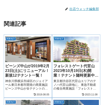
出店ウォッチ編集部
関連記事
関東地方
関東地方
ビーンズ中山が2019年2月
フォレストゲート代官山
23日(土)にリニューアル！
2023年10月19日(木)開
新規12テナント一覧！
業！テナント随時更新中！
最新情報も！
神奈川県横浜市緑区のジェイア
東京都渋谷区代官山エリアのテ
ール東日本都市開発の商業施設
ノハ代官山跡地に、東急不動産
ビーンズ中山が全テナントの半
の複合商業施設「フォレストゲ
数以上の12店舗を刷新し、2019
ート代官山」が2023年10月19日
2019.08.05
2023.11.08
年2月23日（土）にリニューアル
(木)開業！フォレストゲート代官
オープンします！飲食店を中心
山は賃貸レジデンス「フォレス
関東地方
関東地方
に2階と3階の一部に12店舗が開
トゲート代官山レジデンス」、