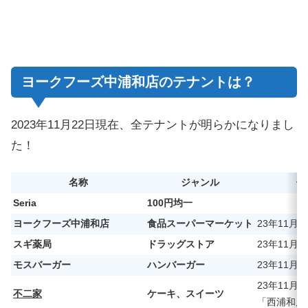
ヨークフーズ中浦和店のテナントは？
2023年11月22日現在、全テナントが明らかになりまし
た！
名称
ジャンル
備
Seria
100円均一
ヨークフーズ中浦和店
食品スーパーマーケット
23年11月2
スギ薬局
ドラッグストア
23年11月2
モスバーガー
ハンバーガー
23年11月2
23年11月2
不二家
ケーキ、スイーツ
「西浦和店