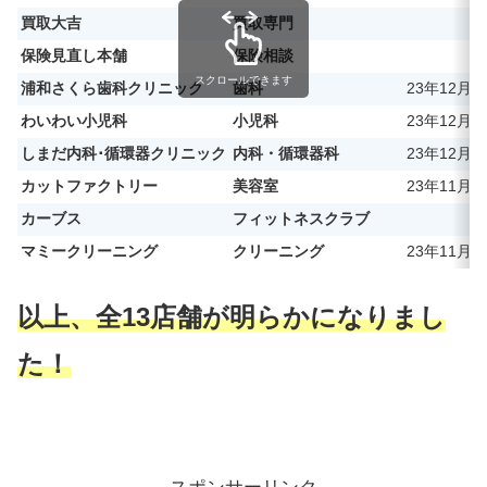
買取大吉
買取専門
保険見直し本舗
保険相談
スクロールできます
浦和さくら歯科クリニック
歯科
23年12月1
わいわい小児科
小児科
23年12月1
しまだ内科･循環器クリニック
内科・循環器科
23年12月1
カットファクトリー
美容室
23年11月2
カーブス
フィットネスクラブ
マミークリーニング
クリーニング
23年11月2
以上、全13店舗が明らかになりまし
た！