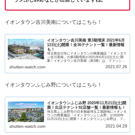
イオンタウン吉川美南についてはこちら！
イオンタウン吉川美南 第3期増床 2021年6月
12日(土)開業！全36テナント一覧！最新情報
も！
埼玉県吉川市にイオンタウンの商業施設「イオンタウ
ン吉川美南」の第3期増床が2021年6月12日(土)に開
業！イオンタウン吉川美南（第3期）は、ファッショ
ン、物販、飲食店、サービス店など36店舗が出店！ま
2021.07.26
shutten-watch.com
た、アクアイグニス埼玉も進出！テナント...
イオンタウンふじみ野についてはこちら！
イオンタウンふじみ野 2020年11月21日(土)開
業！出店テナント92店舗一覧！最新情報も！
埼玉県ふじみ野市の日本無線埼玉工場跡地にイオンタ
ウンの商業施設「イオンタウンふじみ野」が2020年
11月21日(土)に開業！イオンタウンふじみ野は、ファ
ッション、物販店や飲食店、サービス店など約90店舗
2021.04.29
shutten-watch.com
が出店！テナントは？アクセスは？そうい...