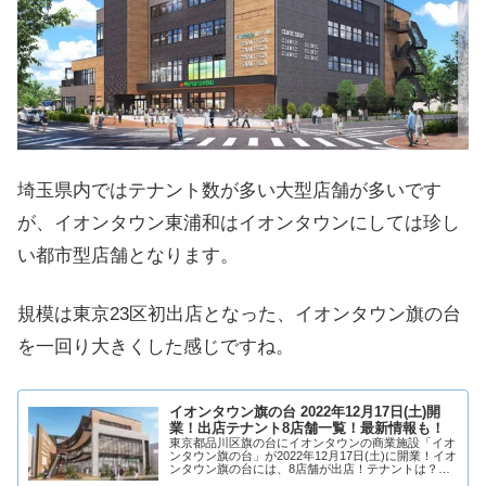
埼玉県内ではテナント数が多い大型店舗が多いです
が、イオンタウン東浦和はイオンタウンにしては珍し
い都市型店舗となります。
規模は東京23区初出店となった、イオンタウン旗の台
を一回り大きくした感じですね。
イオンタウン旗の台 2022年12月17日(土)開
業！出店テナント8店舗一覧！最新情報も！
東京都品川区旗の台にイオンタウンの商業施設「イオ
ンタウン旗の台」が2022年12月17日(土)に開業！イオ
ンタウン旗の台には、8店舗が出店！テナントは？ア
クセスは？そういった最新情報や求人情報も含め、イ