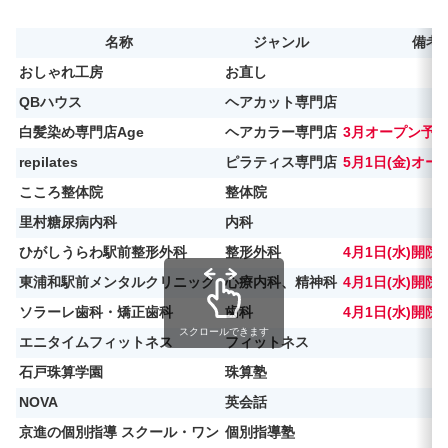
名称
ジャンル
備考
おしゃれ工房
お直し
QBハウス
ヘアカット専門店
白髪染め専門店Age
ヘアカラー専門店
3月オープン予
repilates
ピラティス専門店
5月1日(金)オ
こころ整体院
整体院
里村糖尿病内科
内科
ひがしうらわ駅前整形外科
整形外科
4月1日(水)開院
東浦和駅前メンタルクリニック
心療内科、精神科
4月1日(水)開院
ソラーレ歯科・矯正歯科
歯科
4月1日(水)開院
スクロールできます
エニタイムフィットネス
フィットネス
石戸珠算学園
珠算塾
NOVA
英会話
京進の個別指導 スクール・ワン
個別指導塾