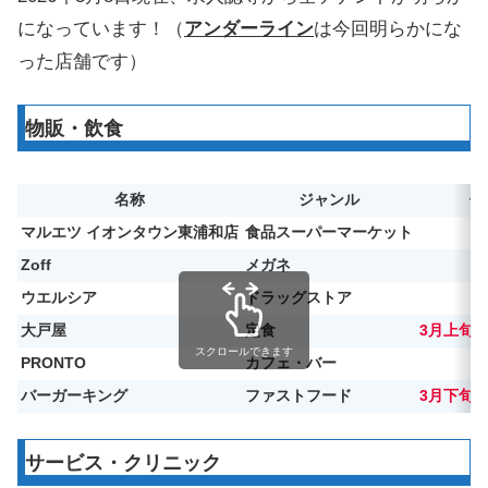
になっています！（
アンダーライン
は今回明らかにな
った店舗です）
物販・飲食
名称
ジャンル
備
マルエツ イオンタウン東浦和店
食品スーパーマーケット
Zoff
メガネ
ウエルシア
ドラッグストア
大戸屋
定食
3月上旬
スクロールできます
PRONTO
カフェ・バー
バーガーキング
ファストフード
3月下旬
サービス・クリニック