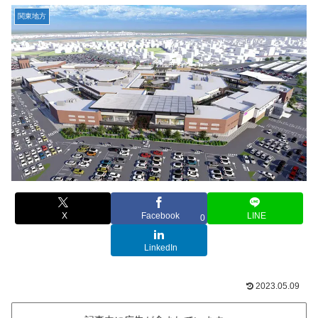
関東地方
X
Facebook
LINE
0
LinkedIn
2023.05.09