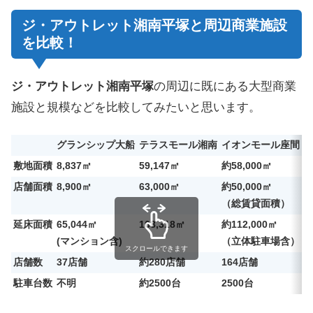
ジ・アウトレット湘南平塚と周辺商業施設
を比較！
ジ・アウトレット湘南平塚
の周辺に既にある大型商業
施設と規模などを比較してみたいと思います。
グランシップ大船
テラスモール湘南
イオンモール座間
敷地面積
8,837㎡
59,147㎡
約58,000㎡
約
店舗面積
8,900㎡
63,000㎡
約50,000㎡
約
（総賃貸面積）
延床面積
65,044㎡
168,318㎡
約112,000㎡
約
(マンション含)
（立体駐車場含）
スクロールできます
店舗数
37店舗
約280店舗
164店舗
1
駐車台数
不明
約2500台
2500台
約