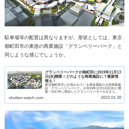
駐車場等の配置は異なりますが、形状としては、東京
都町田市の東急の商業施設「グランベリーパーク」と
同じような感じでしょうか。
グランベリーパークが南町田に2019年11月13
日(水)開業！どのような商業施設に？最新情
報も！
東京都町田市に計画されている東急電鉄の大型商業施
設「グランベリーパーク」が2019年11月13日(水)に開
業！2017年に閉店したグランベリーモールがさらに
パワーアップして全234店舗が出店する「グランベリ
2022.01.30
shutten-watch.com
ーパーク」として帰ってきます！スヌ...