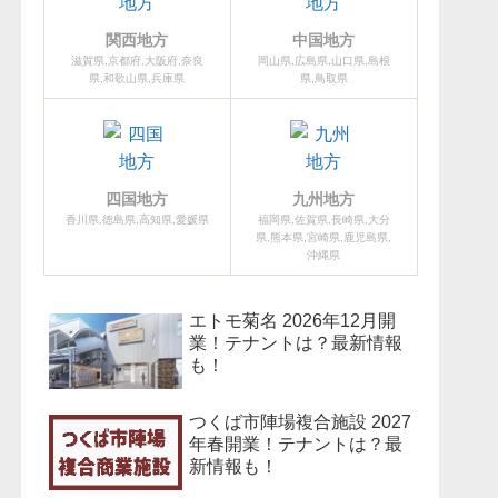
関西地方
中国地方
滋賀県,京都府,大阪府,奈良
岡山県,広島県,山口県,島根
県,和歌山県,兵庫県
県,鳥取県
四国地方
九州地方
香川県,徳島県,高知県,愛媛県
福岡県,佐賀県,長崎県,大分
県,熊本県,宮崎県,鹿児島県,
沖縄県
エトモ菊名 2026年12月開
業！テナントは？最新情報
も！
つくば市陣場複合施設 2027
年春開業！テナントは？最
新情報も！