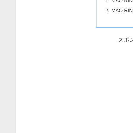
MAO RI
MAO RI
スポ