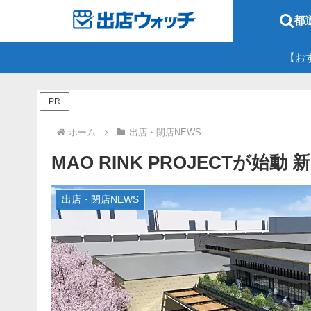
都
【お
PR
ホーム
出店・閉店NEWS
MAO RINK PROJECTが始
出店・閉店NEWS