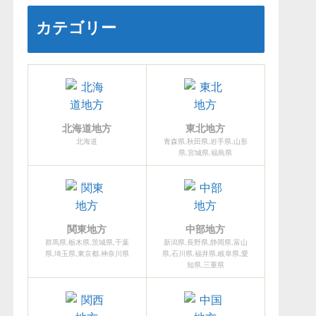
カテゴリー
北海道地方
東北地方
北海道
青森県,秋田県,岩手県,山形
県,宮城県,福島県
関東地方
中部地方
群馬県,栃木県,茨城県,千葉
新潟県,長野県,静岡県,富山
県,埼玉県,東京都,神奈川県
県,石川県,福井県,岐阜県,愛
知県,三重県