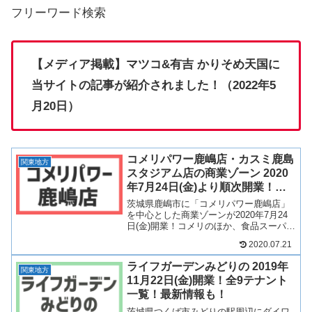
フリーワード検索
【メディア掲載】マツコ&有吉 かりそめ天国に
当サイトの記事が紹介されました！（2022年5
月20日）
コメリパワー鹿嶋店・カスミ鹿島
関東地方
スタジアム店の商業ゾーン 2020
年7月24日(金)より順次開業！全5
テナント一覧！最新情報も！
茨城県鹿嶋市に「コメリパワー鹿嶋店」
を中心とした商業ゾーンが2020年7月24
日(金)開業！コメリのほか、食品スーパー
マーケット「カスミ」やドラッグストア
2020.07.21
「クスリのアオキ」など5店舗が出店予
定！そんなコメリパワー鹿嶋店を中心と
ライフガーデンみどりの 2019年
した商業ゾーン...
関東地方
11月22日(金)開業！全9テナント
一覧！最新情報も！
茨城県つくば市みどりの駅周辺にダイワ