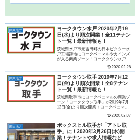
が抜かれるんじゃない？どうせ...
ヨークタウン水戸 2020年2月19
関東地方
日(水)より順次開業！全11テナン
ト一覧！最新情報も！
茨城県水戸市元吉田町の日本ビクター水
戸工場跡地にヨークベニマルやカインズ
が入る商業ゾーン「ヨークタウン水戸」
が2020年2月19日(水)より順次開業！ヨー
2020.02.28
クベニマルやカインズを中心に11店舗出
店！そんな水戸市元吉田町のヨークタウ
ヨークタウン取手 2019年7月12
ン水戸がどの...
関東地方
日(金)より順次開業！全8テナン
ト一覧！最新情報も！
茨城県取手市にヨークベニマルの商業ゾ
ーン「ヨークタウン取手」が2019年7月
12日(金)より順次開業！ヨークベニマル
取手戸頭店を中心に、ダイソー、サンド
2020.02.07
ラッグなど全8店舗が出店！場所は？アク
セスは？テナントは？ヨークタウン取手
ボックスヒル取手が「アトレ取
がどのような商...
関東地方
手」に！2020年3月26日(木)開
業！テナントや求人情報など