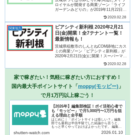
ロイヤルが開発する商業ゾーン「ライフ
ガーデンみどりの」が2019年11月22日
(金)に開業！カスミやカワチ薬品を中心に
2020.02.28
9店舗が出店！そんなライフガーデンみど
りのがどのような商業施設になるのか、
ピアシティ新利根 2020年2月21
求人情報を含...
関東地方
日(金)開業！全7テナント一覧！
最新情報も！
茨城県稲敷市のしんとねCOM跡地にカス
ミの商業ゾーン「ピアシティ新利根」が
2020年2月21日(金)に開業！スーパーマー
ケットのカスミなど、全7店舗が出店！そ
2020.02.28
んな稲敷市のピアシティ新利根がどのよ
うな商業施設になるのか、テナントや求
人情報につ...
家で稼ぎたい！気軽に稼ぎたい方におすすめ！
国内最大手ポイントサイト「
moppy(モッピー)
」
で月1万円以上稼ごう！
【2026年】編集部検証！ポイ活初心者で
も「モッピー」で月5,000円〜1万円を狙
える理由と全手順
はじめに｜「ポイントサイトは怪しい？」編集
部でも最初は半信半疑でした結論から言うと、
もっと早くやっておけばよかったです。 編集部
でもこれまで何度も「ポイ活」の広告を目にし
2026.01.10
shutten-watch.com
てきましたが、本当にお金になるの？個人情報