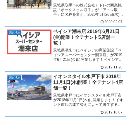
茨城県取手市の株式会社アトレの商業施
設「ボックスヒル取手」が「アトレ取
手」に名称を変え、2020年3月26日(木)に
リニューアルオープンします！アトレ取
2020.02.07
手には引き続き、テナントが46店舗入居
します！そんな、アトレ取手についてど
ベイシア潮来店 2019年6月21日
のような商業施...
関東地方
(金)開業！全テナント5店舗一
覧！
茨城県潮来市にベイシアの商業施設「ベ
イシアスーパーセンター潮来店」が2019
年6月21日(金)に開業します！ベイシアを
中心に100円ショップやサービス店など5
2019.11.20
店舗が出店！そんな、ベイシアスーパー
センター潮来店についてテナントや求人
イオンスタイル水戸下市 2018年
情報につい...
関東地方
11月1日(木)開業！全テナント4店
舗一覧！
茨城県水戸市にイオンスタイル水戸下市
が2018年11月1日(木)に開業します！イオ
ン下市店の建て替えによって誕生するイ
オンスタイル水戸下市。スーパーマーケ
2019.10.07
ットやサービス店舗など4店舗が出店しま
す！そんな、イオンスタイル水戸下市に
ついていろい...