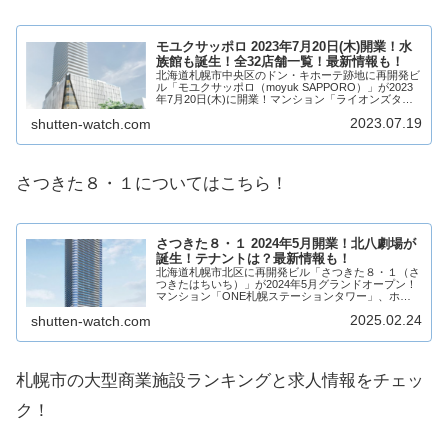
モユクサッポロ 2023年7月20日(木)開業！水
族館も誕生！全32店舗一覧！最新情報も！
北海道札幌市中央区のドン・キホーテ跡地に再開発ビ
ル「モユクサッポロ（moyuk SAPPORO）」が2023
年7月20日(木)に開業！マンション「ライオンズタワ
ー札幌」、オフィス、商業施設などからなる複合型再
2023.07.19
shutten-watch.com
開発ビルとなり、低層階には店舗が...
さつきた８・１についてはこちら！
さつきた８・１ 2024年5月開業！北八劇場が
誕生！テナントは？最新情報も！
北海道札幌市北区に再開発ビル「さつきた８・１（さ
つきたはちいち）」が2024年5月グランドオープン！
マンション「ONE札幌ステーションタワー」、ホテ
ル「ホテルエミオン札幌」、オフィス「T-PLUS札
2025.02.24
shutten-watch.com
幌」、劇場「北八劇場」、商業施設などからな...
札幌市の大型商業施設ランキングと求人情報をチェッ
ク！