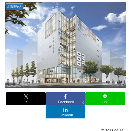
北海道地方
X
Facebook
LINE
0
LinkedIn
2023.06.15