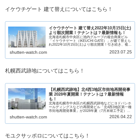
イケウチゲート 建て替えについてはこちら！
イケウチゲート 建て替え2022年10月15日(土)
より順次開業！テナントは？最新情報も！
北海道札幌市中央区に池内グループの複合商業ビル
「イケウチゲート（IKEUCHI GATE）」が建て替えら
れ2022年10月15日(土)より順次開業！引き続き、複合
商業施設となる予定で複数店舗が出店！そんな、イケ
2023.07.25
shutten-watch.com
ウチゲートの建て替えについてテ...
札幌西武跡地についてはこちら！
【札幌西武跡地】北4⻄3地区市街地再開発事
業 2028年夏開業！テナントは？最新情報
も！
北海道札幌市中央区の札幌西武跡地などにヨドバシホ
ールディングスなどの再開発ビル「北4⻄3地区第一種
市街地再開発事業」が2028年夏（7月末竣工予定）開
業！高層階はオフィス、低層階はヨドバシカメラを主
2026.04.22
shutten-watch.com
体とした商業施設となり、ファッションや雑貨...
モユクサッポロについてはこちら！