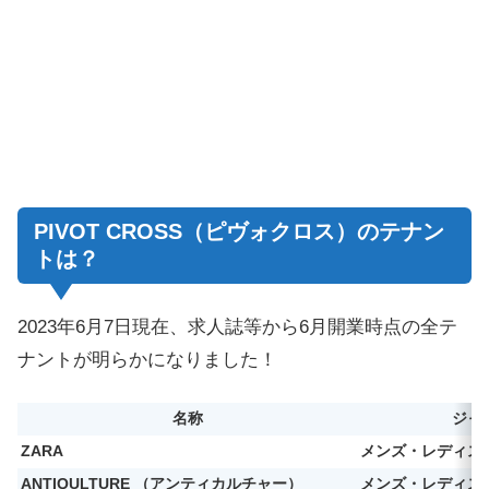
PIVOT CROSS（ピヴォクロス）のテナン
トは？
2023年6月7日現在、求人誌等から6月開業時点の全テ
ナントが明らかになりました！
名称
ジャ
ZARA
メンズ・レディス
ANTIQULTURE （アンティカルチャー）
メンズ・レディス