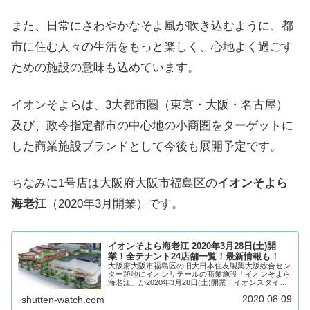
また、日常にさわやかなそよ風が吹き込むように、都
市に住む人々の生活をもっと楽しく、心地よく過ごす
ための施設の意味も込めています。
イオンそよらは、3大都市圏（東京・大阪・名古屋）
及び、政令指定都市の中心地の小商圏をターゲットに
した商業施設ブランドとして今後も展開予定です。
ちなみに1号店は大阪府大阪市福島区の
イオンそよら
海老江
（2020年3月開業）です。
イオンそよら海老江 2020年3月28日(土)開
業！全テナント24店舗一覧！最新情報も！
大阪府大阪市福島区の旧大日本住友製薬大阪総合セン
ター跡地にイオンリテールの商業施設「イオンそよら
海老江」が2020年3月28日(土)開業！イオンスタイル
海老江を核店舗に24店舗が出店！そんな、イオンそよ
2020.08.09
shutten-watch.com
ら海老江についてテナントや求人情報につ...