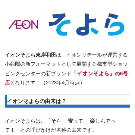
イオンそよら東岸和田
は、イオンリテールが運営する
小商圏の新フォーマットとして展開する都市型ショッ
「イオンそよら」
ピングセンターの新ブランド
の6号
店
となります！（2023年4月時点）
イオンそよらの由来は？
イオンそよらは、「
そ
ら、
寄
って、
楽
しんでっ
て！」との呼びかけが名称の由来です。