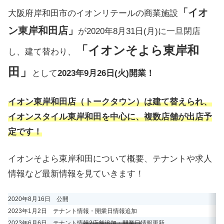
「イオ
大阪府岸和田市のイオンリテールの商業施設
ン東岸和田店」
が2020年8月31日(月)に一旦閉店
「イオンそよら東岸和
し、建て替わり、
田」
として
2023年9月26日(火)開業！
イオン東岸和田店（トークタウン）は建て替えられ、
イオンスタイル東岸和田を中心に、複数店舗が出店予
定です！
イオンそよら東岸和田について概要、テナントや求人
情報など最新情報を見ていきます！
2020年8月16日 公開
2
2023年1月2日 テナント情報・開業日情報追加
2
2023年6月6日 テナント情報2店舗追加・開業日情報更新
2