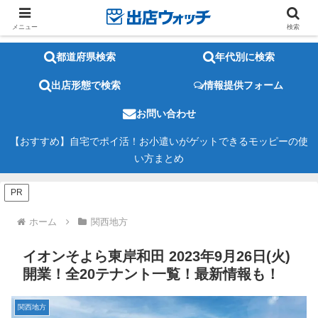
メニュー
検索
都道府県検索
年代別に検索
出店形態で検索
情報提供フォーム
お問い合わせ
【おすすめ】自宅でポイ活！お小遣いがゲットできるモッピーの使
い方まとめ
PR
ホーム
関西地方
イオンそよら東岸和田 2023年9月26日(火)
開業！全20テナント一覧！最新情報も！
関西地方