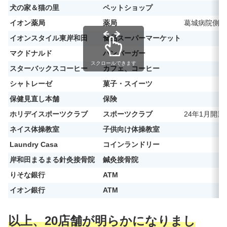
犬の家＆猫の里
ペットショップ
イオン薬局
薬局
葛城病院側と
イオンスタイル東岸和田
食品スーパーマーケット
マクドナルド
ハンバーガー
スクロールできます
スターバックスコーヒー
カフェ、コーヒー
シャトレーゼ
菓子・スイーツ
保健見直し本舗
保険
ホリデイスポーツクラブ
スポーツクラブ
24年1月開業
ネイス体操教室
子供向け体操教室
Laundry Casa
コインランドリー
岸和田まるまる針灸接骨院
鍼灸接骨院
りそな銀行
ATM
イオン銀行
ATM
以上、20店舗が明らかになりまし