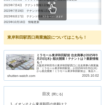
2023年7月4日 テナント情報1店舗追加
2
2023年7月19日 テナント情報1店舗追加
2
2023年8月17日 テナント情報1店舗追加
2
スクロールできます
2023年10月18日 情報更新
東岸和田駅西口商業施設についてはこちら！
ミラモール東岸和田駅前 住友商事が2025年9
月25日(木)~順次開業！テナントは？最新情報
も！
大阪府岸和田市の東岸和田駅西口に住友商事の商業施
設「ミラモール東岸和田駅前」が2025年9月25日(木)
から順次開業！ミラモール東岸和田駅前は、食品スー
パーマーケットのバローとホームセンターのコーナン
2025.10.02
shutten-watch.com
を中心に物販店や飲食店などが出店！ミラモ...
目次
イオンそよら東岸和田の外観は？