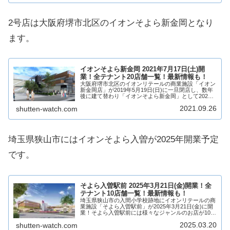
2号店は大阪府堺市北区のイオンそよら新金岡となり
ます。
イオンそよら新金岡 2021年7月17日(土)開
業！全テナント20店舗一覧！最新情報も！
大阪府堺市北区のイオンリテールの商業施設「イオン
新金岡店」が2019年5月19日(日)に一旦閉店し、数年
後に建て替わり「イオンそよら新金岡」として2021
年7月17日(土)開業！イオンそよら新金岡は建て替え
2021.09.26
shutten-watch.com
られ、イオンスタイル新金岡を中心に...
埼玉県狭山市にはイオンそよら入曽が2025年開業予定
です。
そよら入曽駅前 2025年3月21日(金)開業！全
テナント10店舗一覧！最新情報も！
埼玉県狭山市の入間小学校跡地にイオンリテールの商
業施設「そよら入曽駅前」が2025年3月21日(金)に開
業！そよら入曽駅前には様々なジャンルのお店が10店
舗出店！入間小学校跡地に誕生するそよら入曽駅前に
2025.03.20
shutten-watch.com
ついて概要、テナントや求人情報など最新...