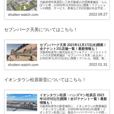
大阪府堺市美原区に三井不動産の大型商業施設「らら
ぽーと堺」が2022年11月8日(火)に開業！ファッショ
ンや雑貨、サービス、飲食など212店舗が出店予定！
どのようなテナントが入るのでしょうか？駐車台数
2022.09.27
shutten-watch.com
は？アクセスは？そういった疑問も含め、美...
セブンパーク天美についてはこちら！
セブンパーク天美 2021年11月17日(水)開業！
全テナント151店舗一覧！最新情報も！
大阪府松原市に株式会社セブン＆アイ・クリエイトリ
ンクの大型商業施設「セブンパーク天美（あまみ）」
が2021年11月17日(水)に開業！アパレル、雑貨、飲食
店、食物販、サービスなど151店舗が出店！そんな、
2022.01.31
shutten-watch.com
セブンパーク天美についてテナントや求...
イオンタウン松原新堂についてはこちら！
イオンタウン松原・ハンズマン松原店 2023
年10月9日(月)開業！全37テナント一覧！最新
情報も！
大阪府松原市の新堂地区に、イオンタウンの商業施設
「イオンタウン松原」が2023年10月9日(月)開業！イ
オンタウン松原には、食品スーパーマーケットや西日