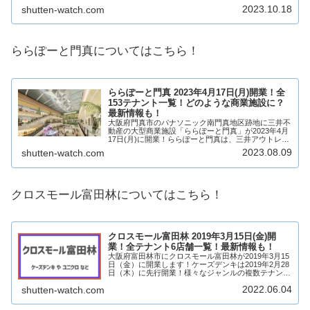
本初出店となるハンズマン松原店など37店舗が出店！
2023.10.18
shutten-watch.com
そんな、イオンタウン松原がどのような商...
ららぽーと門真についてはこちら！
ららぽーと門真 2023年4月17日(月)開業！全
153テナント一覧！どのような商業施設に？
最新情報も！
大阪府門真市のパナソニック南門真地区跡地に三井不
動産の大型商業施設「ららぽーと門真」が2023年4月
17日(月)に開業！ららぽーと門真は、三井アウトレッ
トパーク大阪門真と一体的な商業施設になります。ら
2023.08.09
shutten-watch.com
らぽーと門真には、ファッションや雑貨、サ...
クロスモール富田林についてはこちら！
クロスモール富田林 2019年3月15日(金)開
業！全テナント6店舗一覧！最新情報も！
大阪府富田林市にクロスモール富田林が2019年3月15
日（金）に開業します！ケーズデンキは2019年2月28
日（木）に先行開業！様々なジャンルの複数テナント
が出店予定です！テナントは？アクセスは？そういっ
2022.06.04
shutten-watch.com
た最新情報も含め、クロスモール富田林...