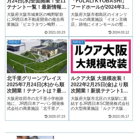
月24日(水)全面開業！全11
「FULALI KYOBASHI」
テナント一覧！最新情報
フードホールが2024年3月
も！
30日(土)開業！テナント
大阪府大阪市城東区の鴫野駅前
大阪府大阪市都島区のイオンリ
は？最新情報も！
にJR西日本不動産開発の複合商
テールの商業施設「イオン京橋
業施設「ビエラタウン鴫野」が
店」跡地にイオンモールの暫定
2021年3月24日(水)全面開業！ビ
の商業施設「FULALI
2021.03.23
2024.03.12
エラ鴫野には食品スーパーマー
KYOBASHI（ふらり京橋）」が
ケットや飲食店、物販店など複
2023年7月20日(木)開業！2024年
関西地方
関西地方
数店舗が出店！そんなビエラタ
3月30日(土)には、フードホール
ウン鴫野について、どのような
が開業します！イオン...
建物...
北千里グリーンプレイス
ルクア大阪 大規模改装！
2025年7月24日(木)から順
2022年2月25日(金)より順
次開業！テナントは？最新
次開業！新規テナント17
情報も！
店舗一覧！
大阪府吹田市の北千里小学校跡
大阪府大阪市北区の大阪駅に直
地に、JR西日本アーバン開発株
結するJR西日本SC開発株式会社
式会社の商業施設「北千里グリ
の大型商業施設「ルクア大阪」
ーンプレイス」が2025年7月24日
が17店舗を刷新し、2022年2月25
2025.07.23
2022.05.17
(木)順次開業！それぞれ2009年、
日(金)より順次開業し、2022年5
2018年に閉園となった北千里小
月グランドオープン！ファッシ
学校、北千里保育園跡地の土地
ョンや雑貨を中心に新規テナン
活用計画として進められ...
ト17店舗が出店！そん...