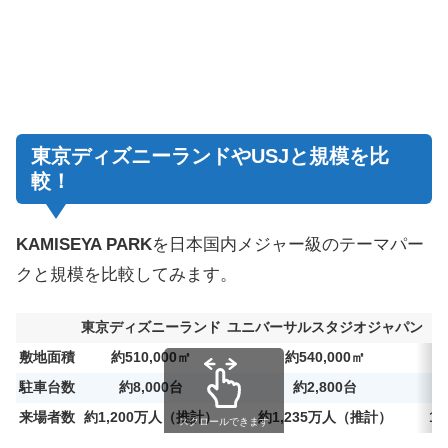
東京ディズニーランドやUSJと規模を比
較！
KAMISEYA PARK
を日本国内メジャー級のテーマパー
クと規模を比較してみます。
東京ディズニーランド
ユニバーサルスタジオジャパン
敷地面積
約510,000㎡
約540,000㎡
駐車台数
約8,000台
約2,800台
来場者数
約1,200万人（推計）
約1,235万人（推計）
1
スクロールできます