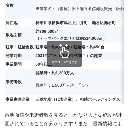
名称
※事業名：（仮称）旧上瀬谷通信施設観光・賑わい
所在地
神奈川県横浜市旭区上川井町、瀬谷区瀬谷町
約706,500㎡
敷地面積
（テーマパークエリアは約514,000㎡）
駐車・駐輪台数
駐車場：約4,500台 / 駐輪場：約450台
開業時期
2031年ごろ（2030年代前半）の開業
スクロールできます
事業期間
50年以上
開業時：約1,200万人
来街者数
最終的：1,500万人超（予定）
事業参画企業
三菱地所（代表企業）、相鉄ホールディングス、東
敷地面積や来街者数を見ると、かなり大きな施設が計
画されていることが分かります！また、最新情報によ